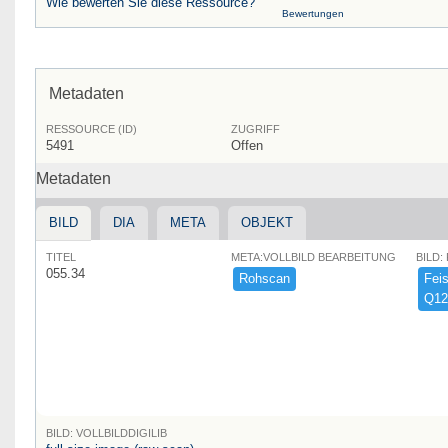
Wie bewerten Sie diese Ressource?
Bewertungen
Metadaten
RESSOURCE (ID)
ZUGRIFF
5491
Offen
Metadaten
BILD
DIA
META
OBJEKT
TITEL
META:VOLLBILD BEARBEITUNG
BILD:
055.34
Rohscan
Feist
Q12
BILD: VOLLBILDDIGILIB