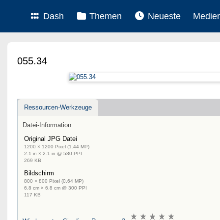
Dash
Themen
Neueste
Medie
055.34
Ressourcen-Werkzeuge
Datei-Information
Original JPG Datei
1200 × 1200 Pixel (1.44 MP)
2.1 in × 2.1 in @ 580 PPI
269 KB
Bildschirm
800 × 800 Pixel (0.64 MP)
6.8 cm × 6.8 cm @ 300 PPI
117 KB