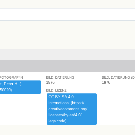
 FOTOGRAF*IN
BILD: DATIERUNG
BILD: DATIERUNG (
1976
1976
,​ ​Peter ​H.​ ​(​
50020)​
BILD: LIZENZ
CC ​BY ​SA ​4.​0 ​
international ​(​https:​/​/​
creativecommons.​org/​
licenses/​by-​sa/​4.​0/​
legalcode)​