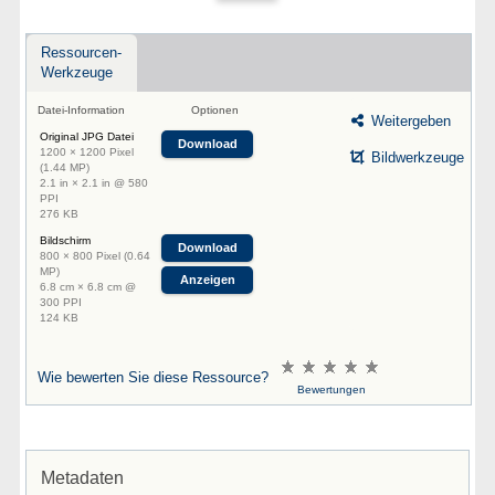
Ressourcen-
Werkzeuge
Datei-Information
Optionen
Weitergeben
Original JPG Datei
Download
1200 × 1200 Pixel
Bildwerkzeuge
(1.44 MP)
2.1 in × 2.1 in @ 580
PPI
276 KB
Bildschirm
Download
800 × 800 Pixel (0.64
MP)
Anzeigen
6.8 cm × 6.8 cm @
300 PPI
124 KB
Wie bewerten Sie diese Ressource?
Bewertungen
Metadaten