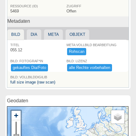
RESSOURCE (ID)
ZUGRIFF
5469
Offen
Metadaten
BILD
DIA
META
OBJEKT
TITEL
META:VOLLBILD BEARBEITUNG
055.12
Rohscan
BILD: FOTOGRAF*IN
BILD: LIZENZ
gekauftes ​Dia/​Foto
alle ​Rechte ​vorbehalten
BILD: VOLLBILDDIGILIB
full size image (raw scan)
Geodaten