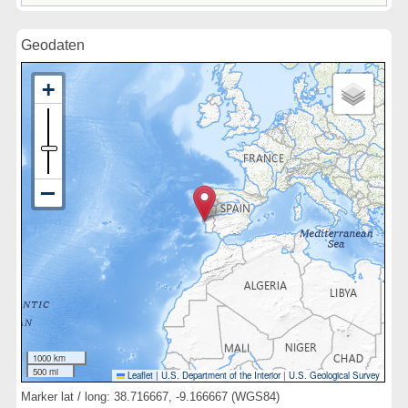
Geodaten
1000 km
500 mi
Leaflet
|
U.S. Department of the Interior
|
U.S. Geological Survey
Marker lat / long: 38.716667, -9.166667 (WGS84)