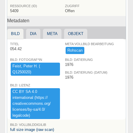
RESSOURCE (ID)
ZUGRIFF
5409
Offen
Metadaten
BILD
DIA
META
OBJEKT
TITEL
META:VOLLBILD BEARBEITUNG
054.42
Rohscan
BILD: FOTOGRAF*IN
BILD: DATIERUNG
1976
Feist,​ ​Peter ​H.​ ​(​
Q1250020)​
BILD: DATIERUNG (DATUM)
1976
BILD: LIZENZ
CC ​BY ​SA ​4.​0 ​
international ​(​https:​/​/​
creativecommons.​org/​
licenses/​by-​sa/​4.​0/​
legalcode)​
BILD: VOLLBILDDIGILIB
full size image (raw scan)