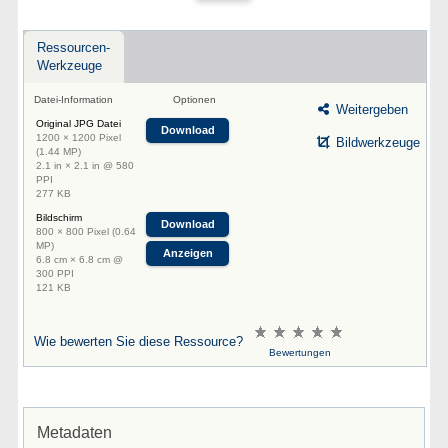
Ressourcen-
Werkzeuge
Datei-Information
Optionen
Weitergeben
Original JPG Datei
Download
1200 × 1200 Pixel
Bildwerkzeuge
(1.44 MP)
2.1 in × 2.1 in @ 580
PPI
277 KB
Bildschirm
Download
800 × 800 Pixel (0.64
MP)
Anzeigen
6.8 cm × 6.8 cm @
300 PPI
121 KB
Wie bewerten Sie diese Ressource?
Bewertungen
Metadaten