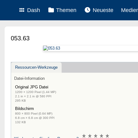
Dash
Themen
Neueste
Medie
053.63
Ressourcen-Werkzeuge
Datei-Information
Original JPG Datei
1200 × 1200 Pixel (1.44 MP)
2.1 in × 2.1 in @ 580 PPI
295 KB
Bildschirm
800 × 800 Pixel (0.64 MP)
6.8 cm × 6.8 cm @ 300 PPI
132 KB