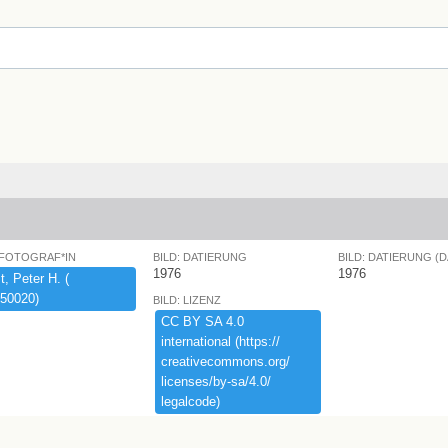
 FOTOGRAF*IN
BILD: DATIERUNG
BILD: DATIERUNG (
1976
1976
,​ ​Peter ​H.​ ​(​
50020)​
BILD: LIZENZ
CC ​BY ​SA ​4.​0 ​
international ​(​https:​/​/​
creativecommons.​org/​
licenses/​by-​sa/​4.​0/​
legalcode)​