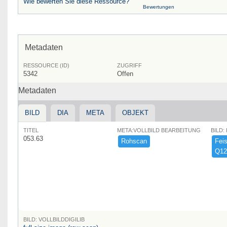
Wie bewerten Sie diese Ressource?
Bewertungen
Metadaten
RESSOURCE (ID)
ZUGRIFF
5342
Offen
Metadaten
BILD
DIA
META
OBJEKT
TITEL
META:VOLLBILD BEARBEITUNG
BILD:
053.63
Rohscan
Feist
Q12
BILD: VOLLBILDDIGILIB