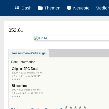
Dash
Themen
Neueste
Medie
053.61
Ressourcen-Werkzeuge
Datei-Information
Original JPG Datei
1200 × 1200 Pixel (1.44 MP)
2.1 in × 2.1 in @ 580 PPI
331 KB
Bildschirm
800 × 800 Pixel (0.64 MP)
6.8 cm × 6.8 cm @ 300 PPI
147 KB