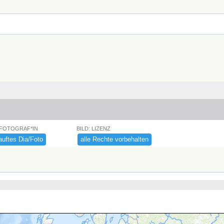
 FOTOGRAF*IN
BILD: LIZENZ
uftes ​Dia/​Foto
alle ​Rechte ​vorbehalten