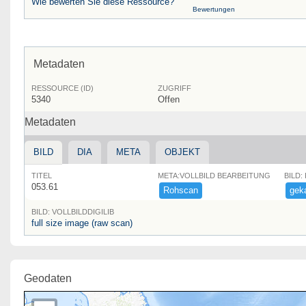
Wie bewerten Sie diese Ressource?
Bewertungen
Metadaten
RESSOURCE (ID)
ZUGRIFF
5340
Offen
Metadaten
BILD
DIA
META
OBJEKT
TITEL
META:VOLLBILD BEARBEITUNG
BILD:
053.61
Rohscan
geka
BILD: VOLLBILDDIGILIB
full size image (raw scan)
Geodaten