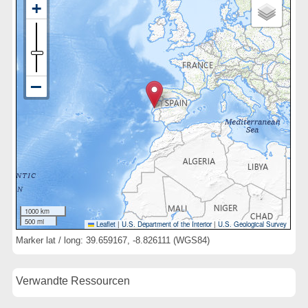
1000 km
500 mi
Leaflet
|
U.S. Department of the Interior
|
U.S. Geological Survey
Marker lat / long: 39.659167, -8.826111 (WGS84)
Verwandte Ressourcen