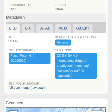
RESSOURCE (ID)
ZUGRIFF
5328
Offen
Metadaten
BILD
DIA
Default
META
OBJEKT
TITEL
META:VOLLBILD BEARBEITUNG
053.49
Rohscan
BILD: FOTOGRAF*IN
BILD: LIZENZ
Feist,​ ​Peter ​H.​ ​(​
CC ​BY ​SA ​4.​0 ​
Q1250020)​
international ​(​https:​/​/​
creativecommons.​org/​
licenses/​by-​sa/​4.​0/​
legalcode)​
BILD: VOLLBILDDIGILIB
full size image (raw scan)
Geodaten