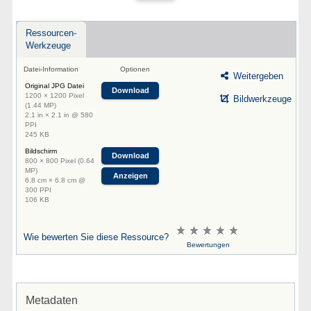
Ressourcen-
Werkzeuge
Datei-Information
Optionen
Weitergeben
Original JPG Datei
Download
1200 × 1200 Pixel
Bildwerkzeuge
(1.44 MP)
2.1 in × 2.1 in @ 580
PPI
245 KB
Bildschirm
Download
800 × 800 Pixel (0.64
MP)
Anzeigen
6.8 cm × 6.8 cm @
300 PPI
106 KB
Wie bewerten Sie diese Ressource?
Bewertungen
Metadaten