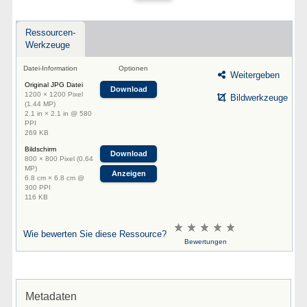
Ressourcen-
Werkzeuge
Datei-Information
Optionen
Weitergeben
Original JPG Datei
Download
1200 × 1200 Pixel
Bildwerkzeuge
(1.44 MP)
2.1 in × 2.1 in @ 580
PPI
269 KB
Bildschirm
Download
800 × 800 Pixel (0.64
MP)
Anzeigen
6.8 cm × 6.8 cm @
300 PPI
116 KB
Wie bewerten Sie diese Ressource?
Bewertungen
Metadaten