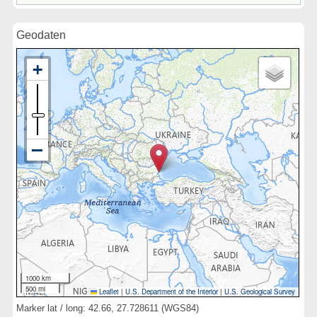
Geodaten
1000 km
500 mi
Leaflet
|
U.S. Department of the Interior
|
U.S. Geological Survey
Marker lat / long: 42.66, 27.728611 (WGS84)