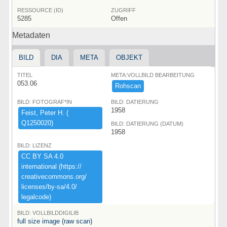
RESSOURCE (ID)
ZUGRIFF
5285
Offen
Metadaten
BILD
DIA
META
OBJEKT
TITEL
META:VOLLBILD BEARBEITUNG
053.06
Rohscan
BILD: FOTOGRAF*IN
BILD: DATIERUNG
1958
Feist,​ ​Peter ​H.​ ​(​
Q1250020)​
BILD: DATIERUNG (DATUM)
1958
BILD: LIZENZ
CC ​BY ​SA ​4.​0 ​
international ​(​https:​/​/​
creativecommons.​org/​
licenses/​by-​sa/​4.​0/​
legalcode)​
BILD: VOLLBILDDIGILIB
full size image (raw scan)