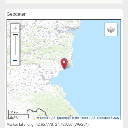
Geodaten
30 km
20 mi
Leaflet
|
U.S. Department of the Interior
|
U.S. Geological Survey
Marker lat / long: 42.657778, 27.733056 (WGS84)