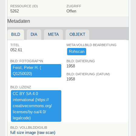
RESSOURCE (ID)
ZUGRIFF
5262
Offen
Metadaten
BILD
DIA
META
OBJEKT
TITEL
META:VOLLBILD BEARBEITUNG
052.61
Rohscan
BILD: FOTOGRAF*IN
BILD: DATIERUNG
1958
Feist,​ ​Peter ​H.​ ​(​
Q1250020)​
BILD: DATIERUNG (DATUM)
1958
BILD: LIZENZ
CC ​BY ​SA ​4.​0 ​
international ​(​https:​/​/​
creativecommons.​org/​
licenses/​by-​sa/​4.​0/​
legalcode)​
BILD: VOLLBILDDIGILIB
full size image (raw scan)