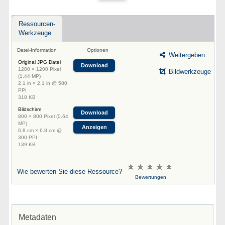
Ressourcen-
Werkzeuge
Datei-Information
Optionen
Weitergeben
Original JPG Datei
Download
1200 × 1200 Pixel
Bildwerkzeuge
(1.44 MP)
2.1 in × 2.1 in @ 580
PPI
318 KB
Bildschirm
Download
800 × 800 Pixel (0.64
MP)
Anzeigen
6.8 cm × 6.8 cm @
300 PPI
139 KB
Wie bewerten Sie diese Ressource?
Bewertungen
Metadaten