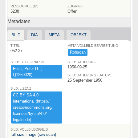
RESSOURCE (ID)
ZUGRIFF
5238
Offen
Metadaten
BILD
DIA
META
OBJEKT
TITEL
META:VOLLBILD BEARBEITUNG
052.37
Rohscan
BILD: FOTOGRAF*IN
BILD: DATIERUNG
1956-09-25
Feist,​ ​Peter ​H.​ ​(​
Q1250020)​
BILD: DATIERUNG (DATUM)
25 September 1956
BILD: LIZENZ
CC ​BY ​SA ​4.​0 ​
international ​(​https:​/​/​
creativecommons.​org/​
licenses/​by-​sa/​4.​0/​
legalcode)​
BILD: VOLLBILDDIGILIB
full size image (raw scan)