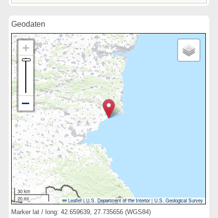
Geodaten
30 km
20 mi
Leaflet
|
U.S. Department of the Interior
|
U.S. Geological Survey
Marker lat / long: 42.659639, 27.735656 (WGS84)