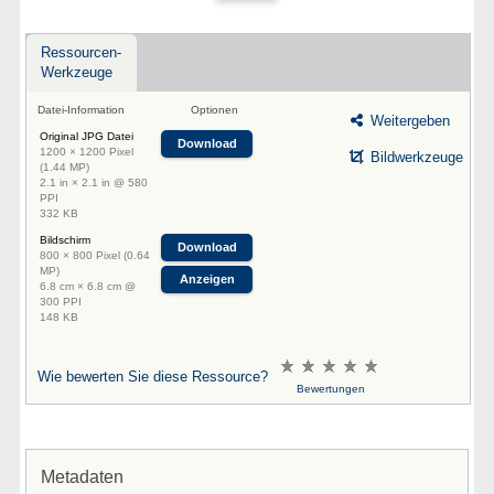
Ressourcen-
Werkzeuge
Datei-Information
Optionen
Weitergeben
Original JPG Datei
Download
1200 × 1200 Pixel
Bildwerkzeuge
(1.44 MP)
2.1 in × 2.1 in @ 580
PPI
332 KB
Bildschirm
Download
800 × 800 Pixel (0.64
MP)
Anzeigen
6.8 cm × 6.8 cm @
300 PPI
148 KB
Wie bewerten Sie diese Ressource?
Bewertungen
Metadaten