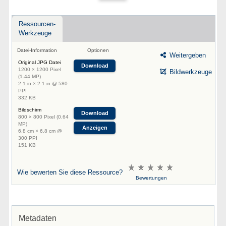
Ressourcen-
Werkzeuge
Datei-Information
Optionen
Weitergeben
Original JPG Datei
Download
1200 × 1200 Pixel
Bildwerkzeuge
(1.44 MP)
2.1 in × 2.1 in @ 580
PPI
332 KB
Bildschirm
Download
800 × 800 Pixel (0.64
MP)
Anzeigen
6.8 cm × 6.8 cm @
300 PPI
151 KB
Wie bewerten Sie diese Ressource?
Bewertungen
Metadaten