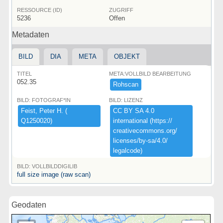
RESSOURCE (ID)
ZUGRIFF
5236
Offen
Metadaten
BILD
DIA
META
OBJEKT
TITEL
META:VOLLBILD BEARBEITUNG
052.35
Rohscan
BILD: FOTOGRAF*IN
BILD: LIZENZ
Feist,​ ​Peter ​H.​ ​(​
CC ​BY ​SA ​4.​0 ​
Q1250020)​
international ​(​https:​/​/​
creativecommons.​org/​
licenses/​by-​sa/​4.​0/​
legalcode)​
BILD: VOLLBILDDIGILIB
full size image (raw scan)
Geodaten