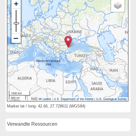
1000 km
500 mi
Leaflet
|
U.S. Department of the Interior
|
U.S. Geological Survey
Marker lat / long: 42.66, 27.728611 (WGS84)
Verwandte Ressourcen