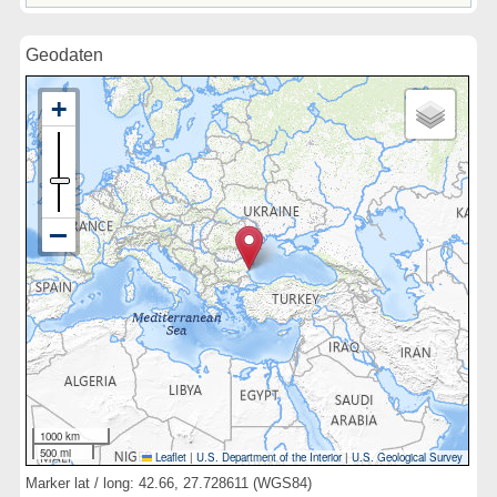
Geodaten
1000 km
500 mi
Leaflet
|
U.S. Department of the Interior
|
U.S. Geological Survey
Marker lat / long: 42.66, 27.728611 (WGS84)