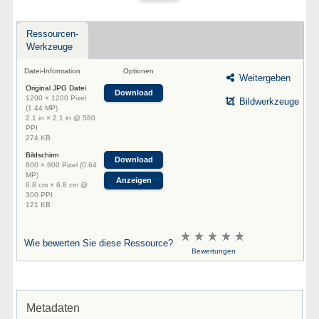
Ressourcen-
Werkzeuge
Datei-Information
Optionen
Weitergeben
Original JPG Datei
Download
1200 × 1200 Pixel
Bildwerkzeuge
(1.44 MP)
2.1 in × 2.1 in @ 580
PPI
274 KB
Bildschirm
Download
800 × 800 Pixel (0.64
MP)
Anzeigen
6.8 cm × 6.8 cm @
300 PPI
121 KB
Wie bewerten Sie diese Ressource?
Bewertungen
Metadaten