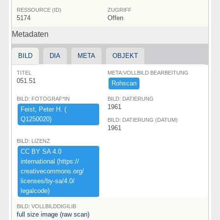
RESSOURCE (ID)
ZUGRIFF
5174
Offen
Metadaten
BILD
DIA
META
OBJEKT
TITEL
META:VOLLBILD BEARBEITUNG
051.51
Rohscan
BILD: FOTOGRAF*IN
BILD: DATIERUNG
1961
Feist,​ ​Peter ​H.​ ​(​
Q1250020)​
BILD: DATIERUNG (DATUM)
1961
BILD: LIZENZ
CC ​BY ​SA ​4.​0 ​
international ​(​https:​/​/​
creativecommons.​org/​
licenses/​by-​sa/​4.​0/​
legalcode)​
BILD: VOLLBILDDIGILIB
full size image (raw scan)