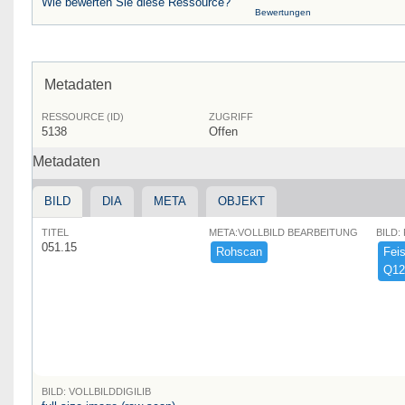
Wie bewerten Sie diese Ressource?
Bewertungen
Metadaten
RESSOURCE (ID)
ZUGRIFF
5138
Offen
Metadaten
BILD
DIA
META
OBJEKT
TITEL
META:VOLLBILD BEARBEITUNG
BILD:
051.15
Rohscan
Feist
Q12
BILD: VOLLBILDDIGILIB