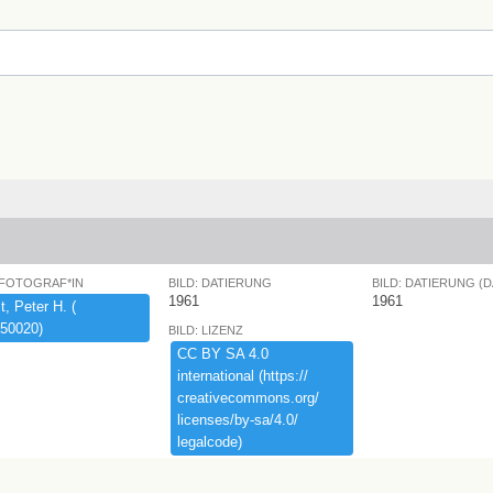
 FOTOGRAF*IN
BILD: DATIERUNG
BILD: DATIERUNG (
1961
1961
,​ ​Peter ​H.​ ​(​
50020)​
BILD: LIZENZ
CC ​BY ​SA ​4.​0 ​
international ​(​https:​/​/​
creativecommons.​org/​
licenses/​by-​sa/​4.​0/​
legalcode)​