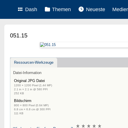
Dash
Themen
Neueste
Medie
051.15
Ressourcen-Werkzeuge
Datei-Information
Original JPG Datei
1200 × 1200 Pixel (1.44 MP)
2.1 in × 2.1 in @ 580 PPI
252 KB
Bildschirm
800 × 800 Pixel (0.64 MP)
6.8 cm × 6.8 cm @ 300 PPI
111 KB