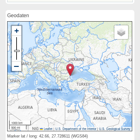
Geodaten
1000 km
500 mi
Leaflet
|
U.S. Department of the Interior
|
U.S. Geological Survey
Marker lat / long: 42.66, 27.728611 (WGS84)