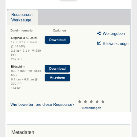
Ressourcen-
Werkzeuge
Datei-Information
Optionen
Weitergeben
Original JPG Datei
Download
1200 × 1200 Pixel
Bildwerkzeuge
(1.44 MP)
2.1 in × 2.1 in @ 580
PPI
262 KB
Bildschirm
Download
800 × 800 Pixel (0.64
MP)
Anzeigen
6.8 cm × 6.8 cm @
300 PPI
114 KB
Wie bewerten Sie diese Ressource?
Bewertungen
Metadaten