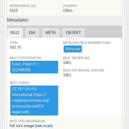
RESSOURCE (ID)
ZUGRIFF
5118
Offen
Metadaten
BILD
DIA
META
OBJEKT
TITEL
META:VOLLBILD BEARBEITUNG
050.70
Rohscan
BILD: FOTOGRAF*IN
BILD: DATIERUNG
1961
Feist,​ ​Peter ​H.​ ​(​
Q1250020)​
BILD: DATIERUNG (DATUM)
1961
BILD: LIZENZ
CC ​BY ​SA ​4.​0 ​
international ​(​https:​/​/​
creativecommons.​org/​
licenses/​by-​sa/​4.​0/​
legalcode)​
BILD: VOLLBILDDIGILIB
full size image (raw scan)