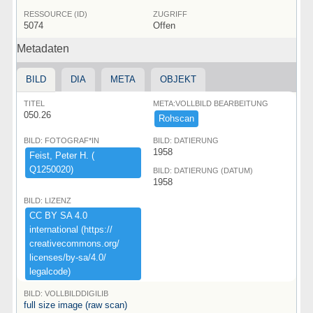
RESSOURCE (ID)
ZUGRIFF
5074
Offen
Metadaten
BILD
DIA
META
OBJEKT
TITEL
META:VOLLBILD BEARBEITUNG
050.26
Rohscan
BILD: FOTOGRAF*IN
BILD: DATIERUNG
1958
Feist,​ ​Peter ​H.​ ​(​
Q1250020)​
BILD: DATIERUNG (DATUM)
1958
BILD: LIZENZ
CC ​BY ​SA ​4.​0 ​
international ​(​https:​/​/​
creativecommons.​org/​
licenses/​by-​sa/​4.​0/​
legalcode)​
BILD: VOLLBILDDIGILIB
full size image (raw scan)