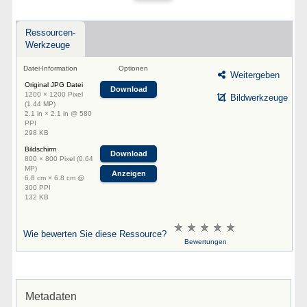
Ressourcen-
Werkzeuge
Datei-Information
Optionen
Weitergeben
Original JPG Datei
Download
1200 × 1200 Pixel
Bildwerkzeuge
(1.44 MP)
2.1 in × 2.1 in @ 580
PPI
298 KB
Bildschirm
Download
800 × 800 Pixel (0.64
MP)
Anzeigen
6.8 cm × 6.8 cm @
300 PPI
132 KB
Wie bewerten Sie diese Ressource?
Bewertungen
Metadaten