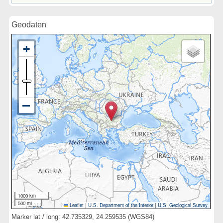
Geodaten
1000 km
500 mi
Leaflet
|
U.S. Department of the Interior
|
U.S. Geological Survey
Marker lat / long: 42.735329, 24.259535 (WGS84)