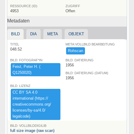
RESSOURCE (ID)
ZUGRIFF
4953
Offen
Metadaten
BILD
DIA
META
OBJEKT
TITEL
META:VOLLBILD BEARBEITUNG
048.52
Rohscan
BILD: FOTOGRAF*IN
BILD: DATIERUNG
1956
Feist,​ ​Peter ​H.​ ​(​
Q1250020)​
BILD: DATIERUNG (DATUM)
1956
BILD: LIZENZ
CC ​BY ​SA ​4.​0 ​
international ​(​https:​/​/​
creativecommons.​org/​
licenses/​by-​sa/​4.​0/​
legalcode)​
BILD: VOLLBILDDIGILIB
full size image (raw scan)