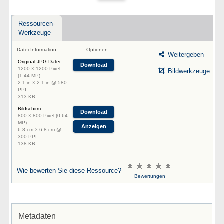
Ressourcen-
Werkzeuge
Datei-Information
Optionen
Weitergeben
Original JPG Datei
Download
1200 × 1200 Pixel
Bildwerkzeuge
(1.44 MP)
2.1 in × 2.1 in @ 580
PPI
313 KB
Bildschirm
Download
800 × 800 Pixel (0.64
MP)
Anzeigen
6.8 cm × 6.8 cm @
300 PPI
138 KB
Wie bewerten Sie diese Ressource?
Bewertungen
Metadaten