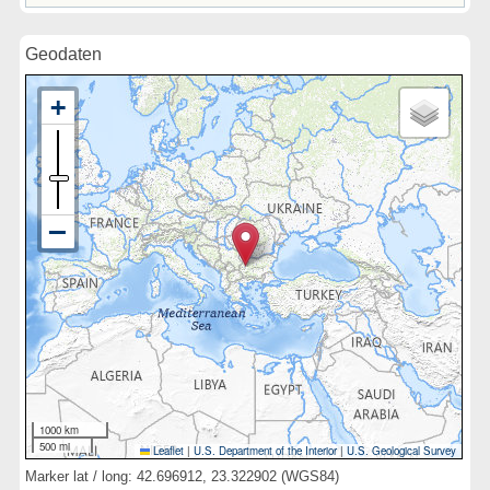
Geodaten
1000 km
500 mi
Leaflet
|
U.S. Department of the Interior
|
U.S. Geological Survey
Marker lat / long: 42.696912, 23.322902 (WGS84)