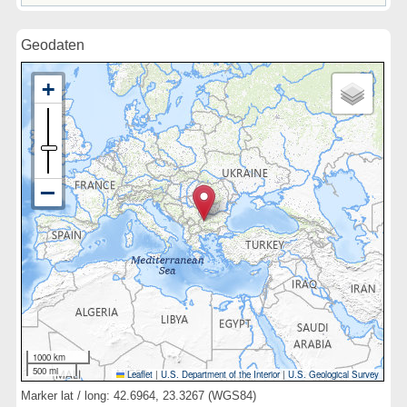
Geodaten
1000 km
500 mi
Leaflet
|
U.S. Department of the Interior
|
U.S. Geological Survey
Marker lat / long: 42.6964, 23.3267 (WGS84)