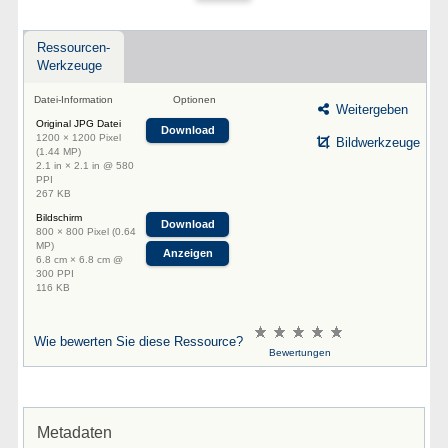
Ressourcen-
Werkzeuge
Datei-Information
Optionen
Weitergeben
Original JPG Datei
Download
1200 × 1200 Pixel
Bildwerkzeuge
(1.44 MP)
2.1 in × 2.1 in @ 580
PPI
267 KB
Bildschirm
Download
800 × 800 Pixel (0.64
MP)
Anzeigen
6.8 cm × 6.8 cm @
300 PPI
116 KB
Wie bewerten Sie diese Ressource?
Bewertungen
Metadaten