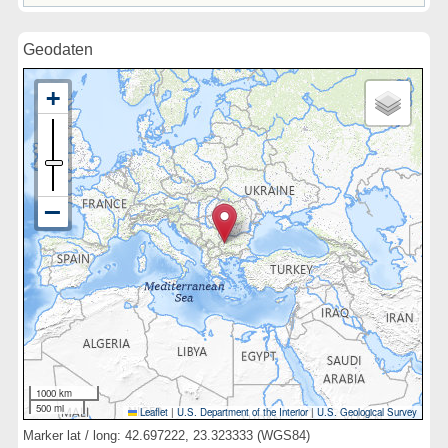
Geodaten
1000 km
500 mi
Leaflet
|
U.S. Department of the Interior
|
U.S. Geological Survey
Marker lat / long: 42.697222, 23.323333 (WGS84)