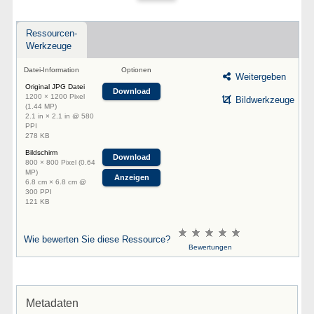
Ressourcen-
Werkzeuge
Datei-Information
Optionen
Weitergeben
Original JPG Datei
Download
1200 × 1200 Pixel
Bildwerkzeuge
(1.44 MP)
2.1 in × 2.1 in @ 580
PPI
278 KB
Bildschirm
Download
800 × 800 Pixel (0.64
MP)
Anzeigen
6.8 cm × 6.8 cm @
300 PPI
121 KB
Wie bewerten Sie diese Ressource?
Bewertungen
Metadaten