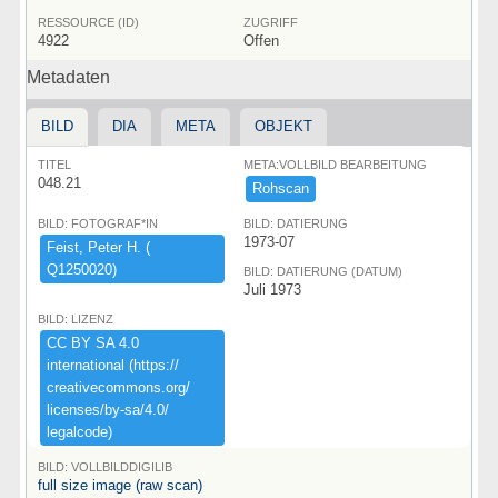
RESSOURCE (ID)
ZUGRIFF
4922
Offen
Metadaten
BILD
DIA
META
OBJEKT
TITEL
META:VOLLBILD BEARBEITUNG
048.21
Rohscan
BILD: FOTOGRAF*IN
BILD: DATIERUNG
1973-07
Feist,​ ​Peter ​H.​ ​(​
Q1250020)​
BILD: DATIERUNG (DATUM)
Juli 1973
BILD: LIZENZ
CC ​BY ​SA ​4.​0 ​
international ​(​https:​/​/​
creativecommons.​org/​
licenses/​by-​sa/​4.​0/​
legalcode)​
BILD: VOLLBILDDIGILIB
full size image (raw scan)