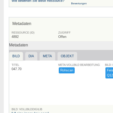
Wie bewerten Sie diese Ressource?
Bewertungen
Metadaten
RESSOURCE (ID)
ZUGRIFF
4892
Offen
Metadaten
BILD
DIA
META
OBJEKT
TITEL
META:VOLLBILD BEARBEITUNG
BILD:
047.70
Rohscan
Feist
Q12
BILD: VOLLBILDDIGILIB