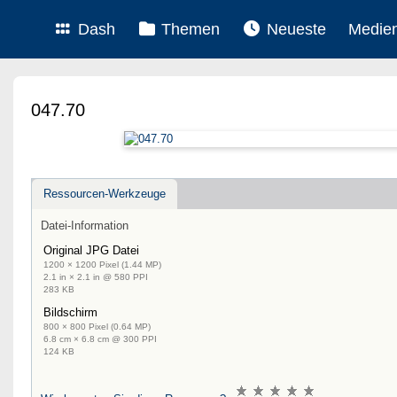
Dash
Themen
Neueste
Medie
047.70
Ressourcen-Werkzeuge
Datei-Information
Original JPG Datei
1200 × 1200 Pixel (1.44 MP)
2.1 in × 2.1 in @ 580 PPI
283 KB
Bildschirm
800 × 800 Pixel (0.64 MP)
6.8 cm × 6.8 cm @ 300 PPI
124 KB