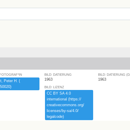
 FOTOGRAF*IN
BILD: DATIERUNG
BILD: DATIERUNG (
1963
1963
,​ ​Peter ​H.​ ​(​
50020)​
BILD: LIZENZ
CC ​BY ​SA ​4.​0 ​
international ​(​https:​/​/​
creativecommons.​org/​
licenses/​by-​sa/​4.​0/​
legalcode)​