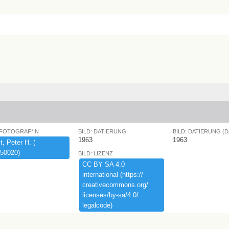
 FOTOGRAF*IN
BILD: DATIERUNG
BILD: DATIERUNG (
1963
1963
,​ ​Peter ​H.​ ​(​
50020)​
BILD: LIZENZ
CC ​BY ​SA ​4.​0 ​
international ​(​https:​/​/​
creativecommons.​org/​
licenses/​by-​sa/​4.​0/​
legalcode)​