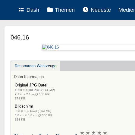
Dash
Themen
Neueste
Medie
046.16
Ressourcen-Werkzeuge
Datei-Information
Original JPG Datei
1200 × 1200 Pixel (1.44 MP)
2.1 in × 2.1 in @ 580 PPI
278 KB
Bildschirm
800 × 800 Pixel (0.64 MP)
6.8 cm × 6.8 cm @ 300 PPI
123 KB