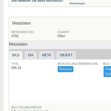
Wie bewerten Sie diese Ressource?
Bewertungen
Metadaten
RESSOURCE (ID)
ZUGRIFF
4760
Offen
Metadaten
BILD
DIA
META
OBJEKT
TITEL
META:VOLLBILD BEARBEITUNG
BILD:
046.16
Rohscan
Feist
Q12
BILD: VOLLBILDDIGILIB