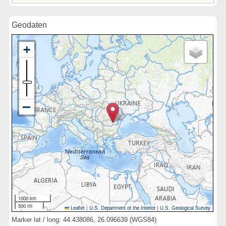
Geodaten
1000 km
500 mi
Leaflet
|
U.S. Department of the Interior
|
U.S. Geological Survey
Marker lat / long: 44.438086, 26.096639 (WGS84)