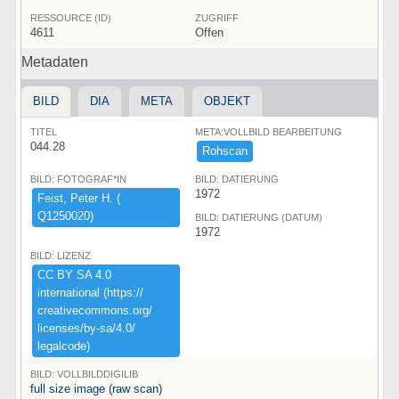
RESSOURCE (ID)
ZUGRIFF
4611
Offen
Metadaten
BILD
DIA
META
OBJEKT
TITEL
META:VOLLBILD BEARBEITUNG
044.28
Rohscan
BILD: FOTOGRAF*IN
BILD: DATIERUNG
1972
Feist,​ ​Peter ​H.​ ​(​
Q1250020)​
BILD: DATIERUNG (DATUM)
1972
BILD: LIZENZ
CC ​BY ​SA ​4.​0 ​
international ​(​https:​/​/​
creativecommons.​org/​
licenses/​by-​sa/​4.​0/​
legalcode)​
BILD: VOLLBILDDIGILIB
full size image (raw scan)