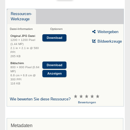
Ressourcen-
Werkzeuge
Datei-Information
Optionen
Weitergeben
Original JPG Datei
Download
1200 × 1200 Pixel
Bildwerkzeuge
(1.44 MP)
2.1 in × 2.1 in @ 580
PPI
265 KB
Bildschirm
Download
800 × 800 Pixel (0.64
MP)
Anzeigen
6.8 cm × 6.8 cm @
300 PPI
116 KB
Wie bewerten Sie diese Ressource?
Bewertungen
Metadaten