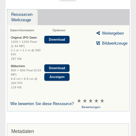
Ressourcen-
Werkzeuge
Datei-Information
Optionen
Weitergeben
Original JPG Datei
Download
1200 × 1200 Pixel
Bildwerkzeuge
(1.44 MP)
2.1 in × 2.1 in @ 580
PPI
297 KB
Bildschirm
Download
800 × 800 Pixel (0.64
MP)
Anzeigen
6.8 cm × 6.8 cm @
300 PPI
129 KB
Wie bewerten Sie diese Ressource?
Bewertungen
Metadaten