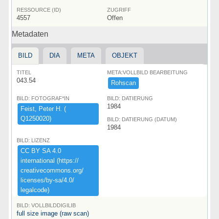
RESSOURCE (ID)
ZUGRIFF
4557
Offen
Metadaten
BILD
DIA
META
OBJEKT
TITEL
META:VOLLBILD BEARBEITUNG
043.54
Rohscan
BILD: FOTOGRAF*IN
BILD: DATIERUNG
1984
Feist,​ ​Peter ​H.​ ​(​
Q1250020)​
BILD: DATIERUNG (DATUM)
1984
BILD: LIZENZ
CC ​BY ​SA ​4.​0 ​
international ​(​https:​/​/​
creativecommons.​org/​
licenses/​by-​sa/​4.​0/​
legalcode)​
BILD: VOLLBILDDIGILIB
full size image (raw scan)