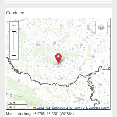
Geodaten
30 km
20 mi
Leaflet
|
U.S. Department of the Interior
|
U.S. Geological Survey
Marker lat / long: 46.0765, 18.2281 (WGS84)