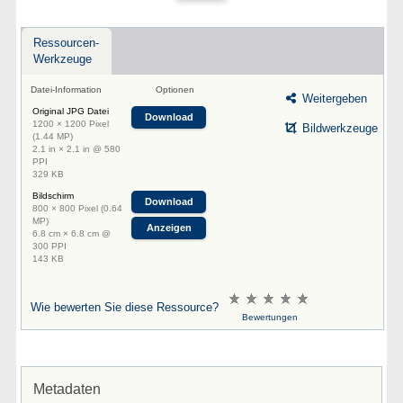
Ressourcen-
Werkzeuge
Datei-Information
Optionen
Weitergeben
Original JPG Datei
Download
1200 × 1200 Pixel
Bildwerkzeuge
(1.44 MP)
2.1 in × 2.1 in @ 580
PPI
329 KB
Bildschirm
Download
800 × 800 Pixel (0.64
MP)
Anzeigen
6.8 cm × 6.8 cm @
300 PPI
143 KB
Wie bewerten Sie diese Ressource?
Bewertungen
Metadaten