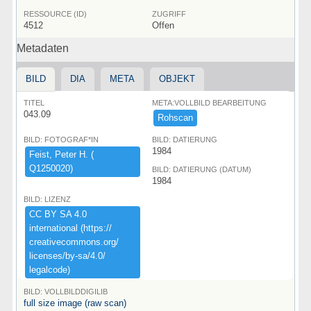
RESSOURCE (ID)
ZUGRIFF
4512
Offen
Metadaten
BILD
DIA
META
OBJEKT
TITEL
META:VOLLBILD BEARBEITUNG
043.09
Rohscan
BILD: FOTOGRAF*IN
BILD: DATIERUNG
1984
Feist,​ ​Peter ​H.​ ​(​
Q1250020)​
BILD: DATIERUNG (DATUM)
1984
BILD: LIZENZ
CC ​BY ​SA ​4.​0 ​
international ​(​https:​/​/​
creativecommons.​org/​
licenses/​by-​sa/​4.​0/​
legalcode)​
BILD: VOLLBILDDIGILIB
full size image (raw scan)