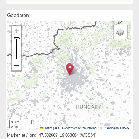
Geodaten
30 km
20 mi
Leaflet
|
U.S. Department of the Interior
|
U.S. Geological Survey
Marker lat / long: 47.502669, 19.033684 (WGS84)