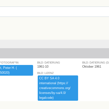
 FOTOGRAF*IN
BILD: DATIERUNG
BILD: DATIERUNG (
1961-10
Oktober 1961
,​ ​Peter ​H.​ ​(​
50020)​
BILD: LIZENZ
CC ​BY ​SA ​4.​0 ​
international ​(​https:​/​/​
creativecommons.​org/​
licenses/​by-​sa/​4.​0/​
legalcode)​