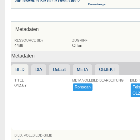
Wie bewerten Sie diese Ressource?
Bewertungen
Metadaten
RESSOURCE (ID)
ZUGRIFF
4488
Offen
Metadaten
BILD
DIA
Default
META
OBJEKT
TITEL
META:VOLLBILD BEARBEITUNG
BILD:
042.67
Rohscan
Feist
Q12
BILD: VOLLBILDDIGILIB