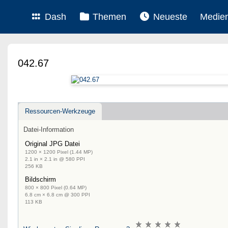
Dash
Themen
Neueste
Medie
042.67
Ressourcen-Werkzeuge
Datei-Information
Original JPG Datei
1200 × 1200 Pixel (1.44 MP)
2.1 in × 2.1 in @ 580 PPI
256 KB
Bildschirm
800 × 800 Pixel (0.64 MP)
6.8 cm × 6.8 cm @ 300 PPI
113 KB