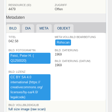
RESSOURCE (ID)
ZUGRIFF
4479
Offen
Metadaten
BILD
DIA
META
OBJEKT
TITEL
META:VOLLBILD BEARBEITUNG
042.58
Rohscan
BILD: FOTOGRAF*IN
BILD: DATIERUNG
1969
Feist,​ ​Peter ​H.​ ​(​
Q1250020)​
BILD: DATIERUNG (DATUM)
1969
BILD: LIZENZ
CC ​BY ​SA ​4.​0 ​
international ​(​https:​/​/​
creativecommons.​org/​
licenses/​by-​sa/​4.​0/​
legalcode)​
BILD: VOLLBILDDIGILIB
full size image (raw scan)