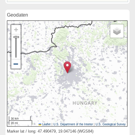
Geodaten
30 km
20 mi
Leaflet
|
U.S. Department of the Interior
|
U.S. Geological Survey
Marker lat / long: 47.490479, 19.047146 (WGS84)