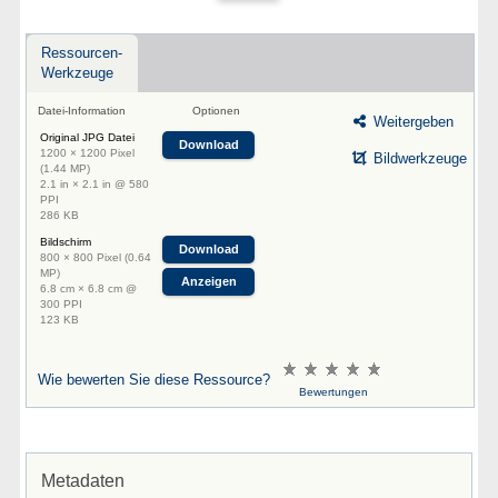
Ressourcen-
Werkzeuge
Datei-Information
Optionen
Weitergeben
Original JPG Datei
Download
1200 × 1200 Pixel
Bildwerkzeuge
(1.44 MP)
2.1 in × 2.1 in @ 580
PPI
286 KB
Bildschirm
Download
800 × 800 Pixel (0.64
MP)
Anzeigen
6.8 cm × 6.8 cm @
300 PPI
123 KB
Wie bewerten Sie diese Ressource?
Bewertungen
Metadaten