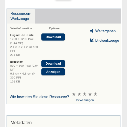
Ressourcen-
Werkzeuge
Datei-Information
Optionen
Weitergeben
Original JPG Datei
Download
1200 × 1200 Pixel
Bildwerkzeuge
(1.44 MP)
2.1 in × 2.1 in @ 580
PPI
231 KB
Bildschirm
Download
800 × 800 Pixel (0.64
MP)
Anzeigen
6.8 cm × 6.8 cm @
300 PPI
101 KB
Wie bewerten Sie diese Ressource?
Bewertungen
Metadaten