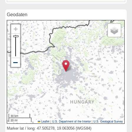
Geodaten
30 km
20 mi
Leaflet
|
U.S. Department of the Interior
|
U.S. Geological Survey
Marker lat / long: 47.505278, 19.063056 (WGS84)