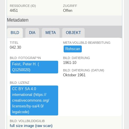
RESSOURCE (ID)
ZUGRIFF
4451
Offen
Metadaten
BILD
DIA
META
OBJEKT
TITEL
META:VOLLBILD BEARBEITUNG
042.30
Rohscan
BILD: FOTOGRAF*IN
BILD: DATIERUNG
1961-10
Feist,​ ​Peter ​H.​ ​(​
Q1250020)​
BILD: DATIERUNG (DATUM)
Oktober 1961
BILD: LIZENZ
CC ​BY ​SA ​4.​0 ​
international ​(​https:​/​/​
creativecommons.​org/​
licenses/​by-​sa/​4.​0/​
legalcode)​
BILD: VOLLBILDDIGILIB
full size image (raw scan)