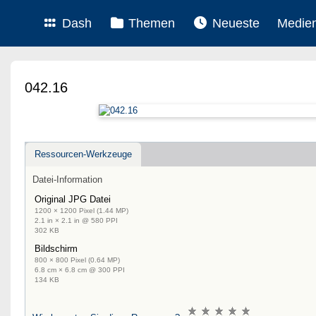
Dash
Themen
Neueste
Medie
042.16
Ressourcen-Werkzeuge
Datei-Information
Original JPG Datei
1200 × 1200 Pixel (1.44 MP)
2.1 in × 2.1 in @ 580 PPI
302 KB
Bildschirm
800 × 800 Pixel (0.64 MP)
6.8 cm × 6.8 cm @ 300 PPI
134 KB