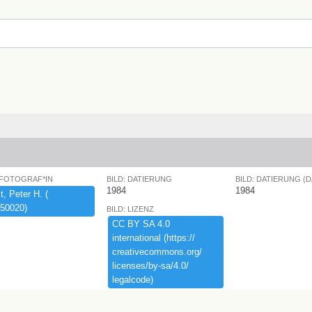
 FOTOGRAF*IN
BILD: DATIERUNG
BILD: DATIERUNG (
1984
1984
,​ ​Peter ​H.​ ​(​
50020)​
BILD: LIZENZ
CC ​BY ​SA ​4.​0 ​
international ​(​https:​/​/​
creativecommons.​org/​
licenses/​by-​sa/​4.​0/​
legalcode)​