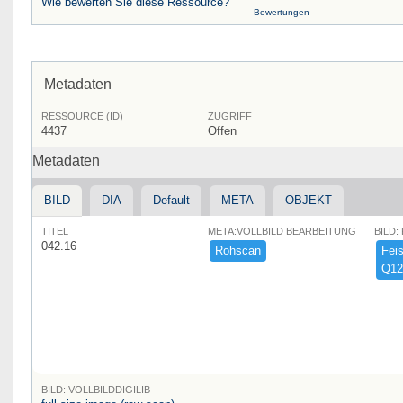
Wie bewerten Sie diese Ressource?
Bewertungen
Metadaten
RESSOURCE (ID)
ZUGRIFF
4437
Offen
Metadaten
BILD
DIA
Default
META
OBJEKT
TITEL
META:VOLLBILD BEARBEITUNG
BILD:
042.16
Rohscan
Feist
Q12
BILD: VOLLBILDDIGILIB