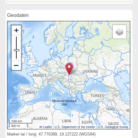
Geodaten
1000 km
500 mi
Leaflet
|
U.S. Department of the Interior
|
U.S. Geological Survey
Marker lat / long: 47.776389, 19.137222 (WGS84)