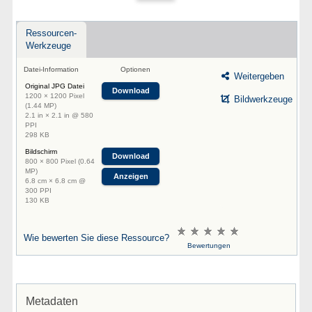
Ressourcen-
Werkzeuge
Datei-Information
Optionen
Weitergeben
Original JPG Datei
Download
1200 × 1200 Pixel
Bildwerkzeuge
(1.44 MP)
2.1 in × 2.1 in @ 580
PPI
298 KB
Bildschirm
Download
800 × 800 Pixel (0.64
MP)
Anzeigen
6.8 cm × 6.8 cm @
300 PPI
130 KB
Wie bewerten Sie diese Ressource?
Bewertungen
Metadaten