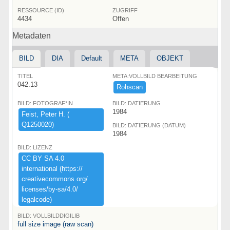
RESSOURCE (ID)
ZUGRIFF
4434
Offen
Metadaten
BILD
DIA
Default
META
OBJEKT
TITEL
META:VOLLBILD BEARBEITUNG
042.13
Rohscan
BILD: FOTOGRAF*IN
BILD: DATIERUNG
1984
Feist,​ ​Peter ​H.​ ​(​
Q1250020)​
BILD: DATIERUNG (DATUM)
1984
BILD: LIZENZ
CC ​BY ​SA ​4.​0 ​
international ​(​https:​/​/​
creativecommons.​org/​
licenses/​by-​sa/​4.​0/​
legalcode)​
BILD: VOLLBILDDIGILIB
full size image (raw scan)