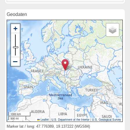
Geodaten
1000 km
500 mi
Leaflet
|
U.S. Department of the Interior
|
U.S. Geological Survey
Marker lat / long: 47.776389, 19.137222 (WGS84)