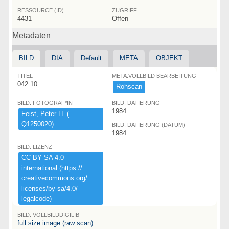
RESSOURCE (ID)
ZUGRIFF
4431
Offen
Metadaten
BILD
DIA
Default
META
OBJEKT
TITEL
META:VOLLBILD BEARBEITUNG
042.10
Rohscan
BILD: FOTOGRAF*IN
BILD: DATIERUNG
1984
Feist,​ ​Peter ​H.​ ​(​
Q1250020)​
BILD: DATIERUNG (DATUM)
1984
BILD: LIZENZ
CC ​BY ​SA ​4.​0 ​
international ​(​https:​/​/​
creativecommons.​org/​
licenses/​by-​sa/​4.​0/​
legalcode)​
BILD: VOLLBILDDIGILIB
full size image (raw scan)