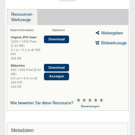
Ressourcen-
Werkzeuge
Datei-Information
Optionen
Weitergeben
Original JPG Datei
Download
1200 × 1200 Pixel
Bildwerkzeuge
(1.44 MP)
2.1 in × 2.1 in @ 580
PPI
328 KB
Bildschirm
Download
800 × 800 Pixel (0.64
MP)
Anzeigen
6.8 cm × 6.8 cm @
300 PPI
143 KB
Wie bewerten Sie diese Ressource?
Bewertungen
Metadaten