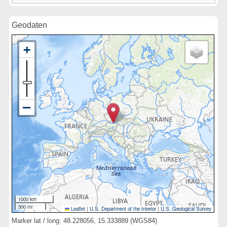
Geodaten
1000 km
500 mi
Leaflet
|
U.S. Department of the Interior
|
U.S. Geological Survey
Marker lat / long: 48.228056, 15.333889 (WGS84)