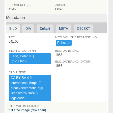
RESSOURCE (ID)
ZUGRIFF
4346
Offen
Metadaten
BILD
DIA
Default
META
OBJEKT
TITEL
META:VOLLBILD BEARBEITUNG
041.09
Rohscan
BILD: FOTOGRAF*IN
BILD: DATIERUNG
1983
Feist,​ ​Peter ​H.​ ​(​
Q1250020)​
BILD: DATIERUNG (DATUM)
1983
BILD: LIZENZ
CC ​BY ​SA ​4.​0 ​
international ​(​https:​/​/​
creativecommons.​org/​
licenses/​by-​sa/​4.​0/​
legalcode)​
BILD: VOLLBILDDIGILIB
full size image (raw scan)