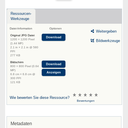
Ressourcen-
Werkzeuge
Datei-Information
Optionen
Weitergeben
Original JPG Datei
Download
1200 × 1200 Pixel
Bildwerkzeuge
(1.44 MP)
2.1 in × 2.1 in @ 580
PPI
277 KB
Bildschirm
Download
800 × 800 Pixel (0.64
MP)
Anzeigen
6.8 cm × 6.8 cm @
300 PPI
121 KB
Wie bewerten Sie diese Ressource?
Bewertungen
Metadaten