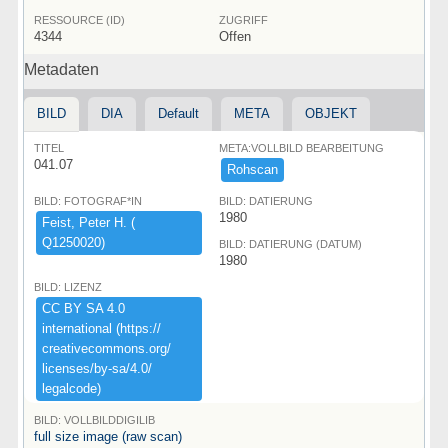
RESSOURCE (ID)
ZUGRIFF
4344
Offen
Metadaten
BILD
DIA
Default
META
OBJEKT
TITEL
META:VOLLBILD BEARBEITUNG
041.07
Rohscan
BILD: FOTOGRAF*IN
BILD: DATIERUNG
1980
Feist,​ ​Peter ​H.​ ​(​
Q1250020)​
BILD: DATIERUNG (DATUM)
1980
BILD: LIZENZ
CC ​BY ​SA ​4.​0 ​
international ​(​https:​/​/​
creativecommons.​org/​
licenses/​by-​sa/​4.​0/​
legalcode)​
BILD: VOLLBILDDIGILIB
full size image (raw scan)