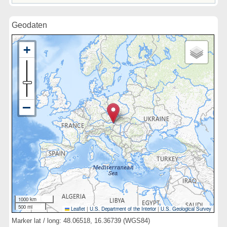
Geodaten
1000 km
500 mi
Leaflet
|
U.S. Department of the Interior
|
U.S. Geological Survey
Marker lat / long: 48.06518, 16.36739 (WGS84)