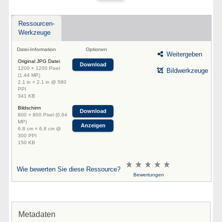
Ressourcen-
Werkzeuge
Datei-Information
Optionen
Weitergeben
Original JPG Datei
Download
1200 × 1200 Pixel
Bildwerkzeuge
(1.44 MP)
2.1 in × 2.1 in @ 580
PPI
341 KB
Bildschirm
Download
800 × 800 Pixel (0.64
MP)
Anzeigen
6.8 cm × 6.8 cm @
300 PPI
150 KB
Wie bewerten Sie diese Ressource?
Bewertungen
Metadaten