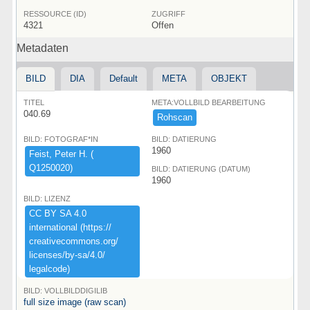
RESSOURCE (ID)
ZUGRIFF
4321
Offen
Metadaten
BILD
DIA
Default
META
OBJEKT
TITEL
META:VOLLBILD BEARBEITUNG
040.69
Rohscan
BILD: FOTOGRAF*IN
BILD: DATIERUNG
1960
Feist,​ ​Peter ​H.​ ​(​
Q1250020)​
BILD: DATIERUNG (DATUM)
1960
BILD: LIZENZ
CC ​BY ​SA ​4.​0 ​
international ​(​https:​/​/​
creativecommons.​org/​
licenses/​by-​sa/​4.​0/​
legalcode)​
BILD: VOLLBILDDIGILIB
full size image (raw scan)