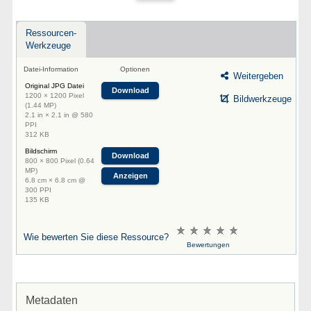
Ressourcen-
Werkzeuge
Datei-Information
Optionen
Weitergeben
Original JPG Datei
Download
1200 × 1200 Pixel
Bildwerkzeuge
(1.44 MP)
2.1 in × 2.1 in @ 580
PPI
312 KB
Bildschirm
Download
800 × 800 Pixel (0.64
MP)
Anzeigen
6.8 cm × 6.8 cm @
300 PPI
135 KB
Wie bewerten Sie diese Ressource?
Bewertungen
Metadaten