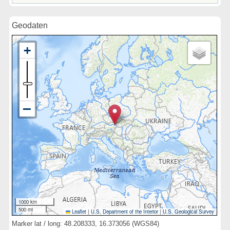
Geodaten
1000 km
500 mi
Leaflet
|
U.S. Department of the Interior
|
U.S. Geological Survey
Marker lat / long: 48.208333, 16.373056 (WGS84)