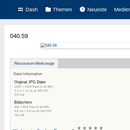
Dash
Themen
Neueste
Medie
040.59
Ressourcen-Werkzeuge
Datei-Information
Original JPG Datei
1200 × 1200 Pixel (1.44 MP)
2.1 in × 2.1 in @ 580 PPI
370 KB
Bildschirm
800 × 800 Pixel (0.64 MP)
6.8 cm × 6.8 cm @ 300 PPI
162 KB