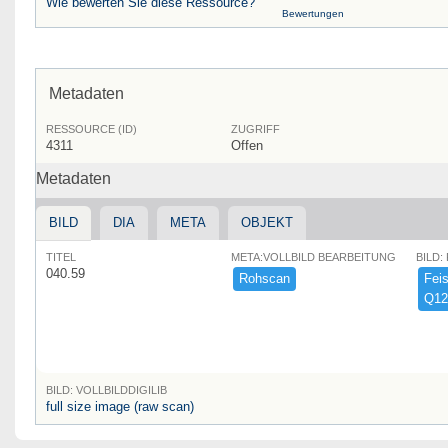
Wie bewerten Sie diese Ressource?
Bewertungen
Metadaten
RESSOURCE (ID)
ZUGRIFF
4311
Offen
Metadaten
BILD
DIA
META
OBJEKT
TITEL
META:VOLLBILD BEARBEITUNG
BILD:
040.59
Rohscan
Feist
Q12
BILD: VOLLBILDDIGILIB
full size image (raw scan)