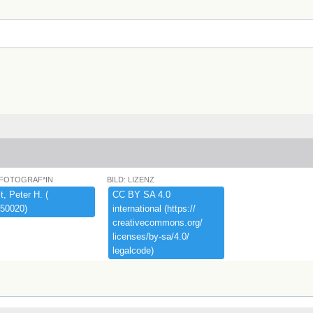
 FOTOGRAF*IN
BILD: LIZENZ
,​ ​Peter ​H.​ ​(​
CC ​BY ​SA ​4.​0 ​
50020)​
international ​(​https:​/​/​
creativecommons.​org/​
licenses/​by-​sa/​4.​0/​
legalcode)​