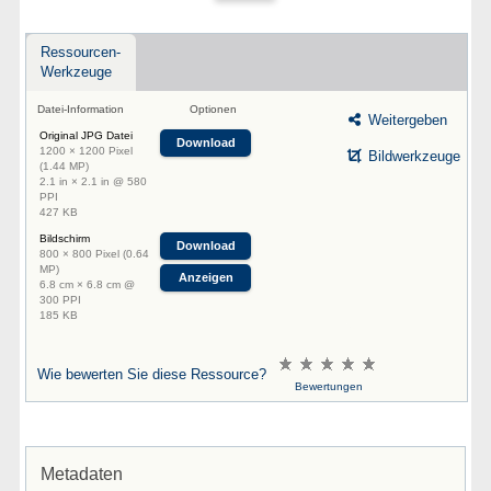
Ressourcen-
Werkzeuge
Datei-Information
Optionen
Weitergeben
Original JPG Datei
Download
1200 × 1200 Pixel
Bildwerkzeuge
(1.44 MP)
2.1 in × 2.1 in @ 580
PPI
427 KB
Bildschirm
Download
800 × 800 Pixel (0.64
MP)
Anzeigen
6.8 cm × 6.8 cm @
300 PPI
185 KB
Wie bewerten Sie diese Ressource?
Bewertungen
Metadaten