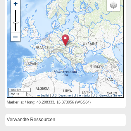
1000 km
500 mi
Leaflet
|
U.S. Department of the Interior
|
U.S. Geological Survey
Marker lat / long: 48.208333, 16.373056 (WGS84)
Verwandte Ressourcen