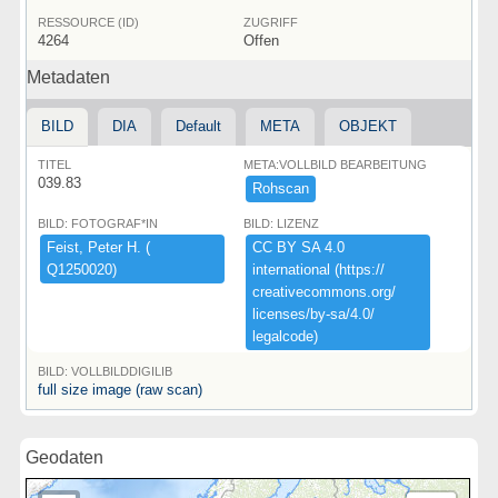
RESSOURCE (ID)
ZUGRIFF
4264
Offen
Metadaten
BILD
DIA
Default
META
OBJEKT
TITEL
META:VOLLBILD BEARBEITUNG
039.83
Rohscan
BILD: FOTOGRAF*IN
BILD: LIZENZ
Feist,​ ​Peter ​H.​ ​(​
CC ​BY ​SA ​4.​0 ​
Q1250020)​
international ​(​https:​/​/​
creativecommons.​org/​
licenses/​by-​sa/​4.​0/​
legalcode)​
BILD: VOLLBILDDIGILIB
full size image (raw scan)
Geodaten