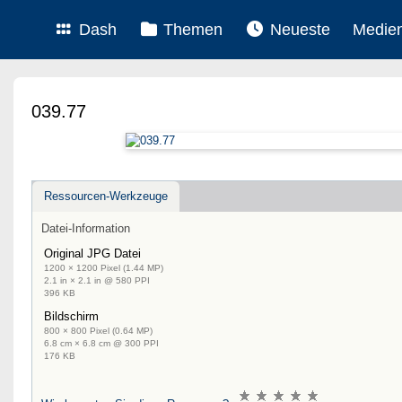
Dash
Themen
Neueste
Medie
039.77
Ressourcen-Werkzeuge
Datei-Information
Original JPG Datei
1200 × 1200 Pixel (1.44 MP)
2.1 in × 2.1 in @ 580 PPI
396 KB
Bildschirm
800 × 800 Pixel (0.64 MP)
6.8 cm × 6.8 cm @ 300 PPI
176 KB