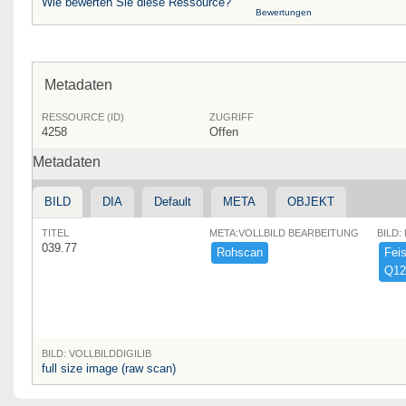
Wie bewerten Sie diese Ressource?
Bewertungen
Metadaten
RESSOURCE (ID)
ZUGRIFF
4258
Offen
Metadaten
BILD
DIA
Default
META
OBJEKT
TITEL
META:VOLLBILD BEARBEITUNG
BILD:
039.77
Rohscan
Feist
Q12
BILD: VOLLBILDDIGILIB
full size image (raw scan)