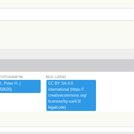
 FOTOGRAF*IN
BILD: LIZENZ
,​ ​Peter ​H.​ ​(​
CC ​BY ​SA ​4.​0 ​
50020)​
international ​(​https:​/​/​
creativecommons.​org/​
licenses/​by-​sa/​4.​0/​
legalcode)​