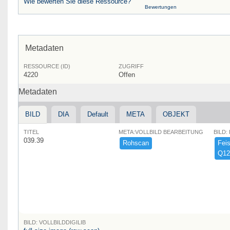
Wie bewerten Sie diese Ressource?
Bewertungen
Metadaten
RESSOURCE (ID)
ZUGRIFF
4220
Offen
Metadaten
BILD
DIA
Default
META
OBJEKT
TITEL
META:VOLLBILD BEARBEITUNG
BILD:
039.39
Rohscan
Feist
Q12
BILD: VOLLBILDDIGILIB