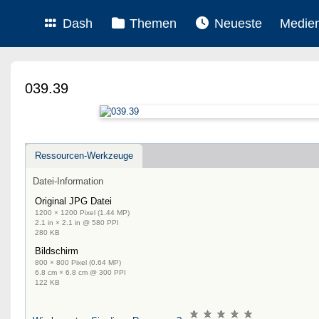
Dash
Themen
Neueste
Medie
039.39
Ressourcen-Werkzeuge
Datei-Information
Original JPG Datei
1200 × 1200 Pixel (1.44 MP)
2.1 in × 2.1 in @ 580 PPI
280 KB
Bildschirm
800 × 800 Pixel (0.64 MP)
6.8 cm × 6.8 cm @ 300 PPI
122 KB