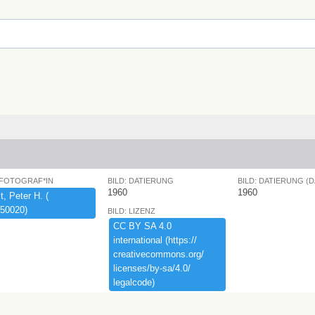
 FOTOGRAF*IN
BILD: DATIERUNG
BILD: DATIERUNG (
1960
1960
,​ ​Peter ​H.​ ​(​
50020)​
BILD: LIZENZ
CC ​BY ​SA ​4.​0 ​
international ​(​https:​/​/​
creativecommons.​org/​
licenses/​by-​sa/​4.​0/​
legalcode)​