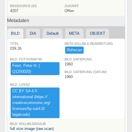
RESSOURCE (ID)
ZUGRIFF
4207
Offen
Metadaten
BILD
DIA
Default
META
OBJEKT
TITEL
META:VOLLBILD BEARBEITUNG
039.26
Rohscan
BILD: FOTOGRAF*IN
BILD: DATIERUNG
1960
Feist,​ ​Peter ​H.​ ​(​
Q1250020)​
BILD: DATIERUNG (DATUM)
1960
BILD: LIZENZ
CC ​BY ​SA ​4.​0 ​
international ​(​https:​/​/​
creativecommons.​org/​
licenses/​by-​sa/​4.​0/​
legalcode)​
BILD: VOLLBILDDIGILIB
full size image (raw scan)