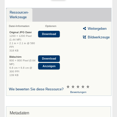
Ressourcen-
Werkzeuge
Datei-Information
Optionen
Weitergeben
Original JPG Datei
Download
1200 × 1200 Pixel
Bildwerkzeuge
(1.44 MP)
2.1 in × 2.1 in @ 580
PPI
318 KB
Bildschirm
Download
800 × 800 Pixel (0.64
MP)
Anzeigen
6.8 cm × 6.8 cm @
300 PPI
139 KB
Wie bewerten Sie diese Ressource?
Bewertungen
Metadaten