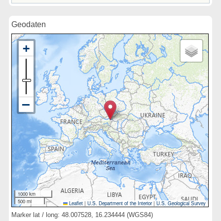
Geodaten
1000 km
500 mi
Leaflet
|
U.S. Department of the Interior
|
U.S. Geological Survey
Marker lat / long: 48.007528, 16.234444 (WGS84)