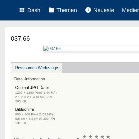
Dash
Themen
Neueste
Medie
037.66
Ressourcen-Werkzeuge
Datei-Information
Original JPG Datei
1200 × 1200 Pixel (1.44 MP)
2.1 in × 2.1 in @ 580 PPI
295 KB
Bildschirm
800 × 800 Pixel (0.64 MP)
6.8 cm × 6.8 cm @ 300 PPI
131 KB