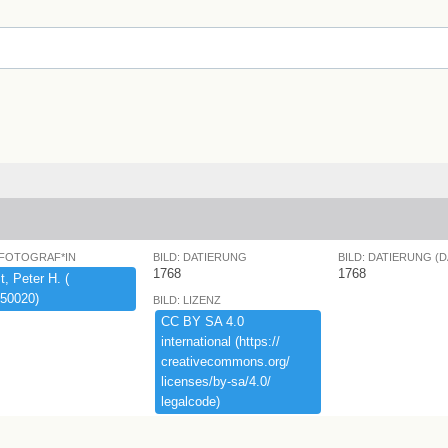
 FOTOGRAF*IN
BILD: DATIERUNG
BILD: DATIERUNG (
1768
1768
,​ ​Peter ​H.​ ​(​
50020)​
BILD: LIZENZ
CC ​BY ​SA ​4.​0 ​
international ​(​https:​/​/​
creativecommons.​org/​
licenses/​by-​sa/​4.​0/​
legalcode)​