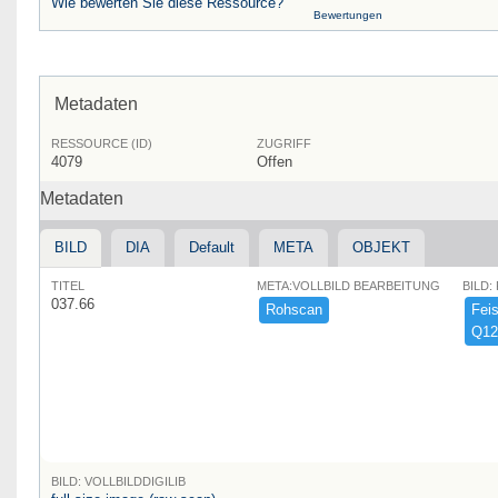
Wie bewerten Sie diese Ressource?
Bewertungen
Metadaten
RESSOURCE (ID)
ZUGRIFF
4079
Offen
Metadaten
BILD
DIA
Default
META
OBJEKT
TITEL
META:VOLLBILD BEARBEITUNG
BILD:
037.66
Rohscan
Feist
Q12
BILD: VOLLBILDDIGILIB