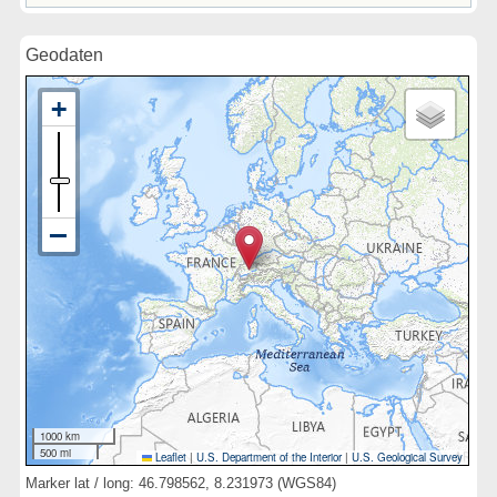
Geodaten
1000 km
500 mi
Leaflet
|
U.S. Department of the Interior
|
U.S. Geological Survey
Marker lat / long: 46.798562, 8.231973 (WGS84)