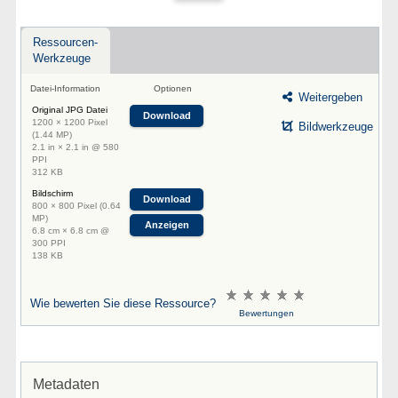
Ressourcen-
Werkzeuge
Datei-Information
Optionen
Weitergeben
Original JPG Datei
Download
1200 × 1200 Pixel
Bildwerkzeuge
(1.44 MP)
2.1 in × 2.1 in @ 580
PPI
312 KB
Bildschirm
Download
800 × 800 Pixel (0.64
MP)
Anzeigen
6.8 cm × 6.8 cm @
300 PPI
138 KB
Wie bewerten Sie diese Ressource?
Bewertungen
Metadaten