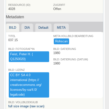
RESSOURCE (ID)
ZUGRIFF
4028
Offen
Metadaten
BILD
DIA
Default
META
TITEL
META:VOLLBILD BEARBEITUNG
037.15
Rohscan
BILD: FOTOGRAF*IN
BILD: DATIERUNG
1980
Feist,​ ​Peter ​H.​ ​(​
Q1250020)​
BILD: DATIERUNG (DATUM)
1980
BILD: LIZENZ
CC ​BY ​SA ​4.​0 ​
international ​(​https:​/​/​
creativecommons.​org/​
licenses/​by-​sa/​4.​0/​
legalcode)​
BILD: VOLLBILDDIGILIB
full size image (raw scan)