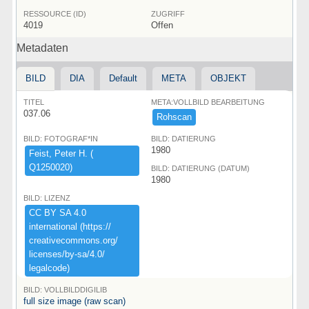
RESSOURCE (ID)
ZUGRIFF
4019
Offen
Metadaten
BILD
DIA
Default
META
OBJEKT
TITEL
META:VOLLBILD BEARBEITUNG
037.06
Rohscan
BILD: FOTOGRAF*IN
BILD: DATIERUNG
1980
Feist,​ ​Peter ​H.​ ​(​
Q1250020)​
BILD: DATIERUNG (DATUM)
1980
BILD: LIZENZ
CC ​BY ​SA ​4.​0 ​
international ​(​https:​/​/​
creativecommons.​org/​
licenses/​by-​sa/​4.​0/​
legalcode)​
BILD: VOLLBILDDIGILIB
full size image (raw scan)