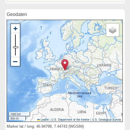
Geodaten
1000 km
500 mi
Leaflet
|
U.S. Department of the Interior
|
U.S. Geological Survey
Marker lat / long: 46.94798, 7.44743 (WGS84)