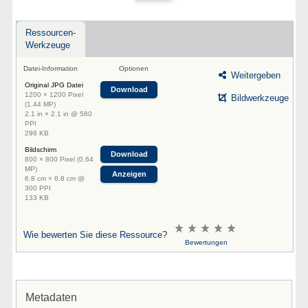
Ressourcen-
Werkzeuge
Datei-Information
Optionen
Weitergeben
Original JPG Datei
Download
1200 × 1200 Pixel
Bildwerkzeuge
(1.44 MP)
2.1 in × 2.1 in @ 580
PPI
298 KB
Bildschirm
Download
800 × 800 Pixel (0.64
MP)
Anzeigen
6.8 cm × 6.8 cm @
300 PPI
133 KB
Wie bewerten Sie diese Ressource?
Bewertungen
Metadaten