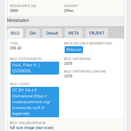
RESSOURCE (ID)
ZUGRIFF
3969
Offen
Metadaten
BILD
DIA
Default
META
OBJEKT
TITEL
META:VOLLBILD BEARBEITUNG
036.40
Rohscan
BILD: FOTOGRAF*IN
BILD: DATIERUNG
1978
Feist,​ ​Peter ​H.​ ​(​
Q1250020)​
BILD: DATIERUNG (DATUM)
1978
BILD: LIZENZ
CC ​BY ​SA ​4.​0 ​
international ​(​https:​/​/​
creativecommons.​org/​
licenses/​by-​sa/​4.​0/​
legalcode)​
BILD: VOLLBILDDIGILIB
full size image (raw scan)