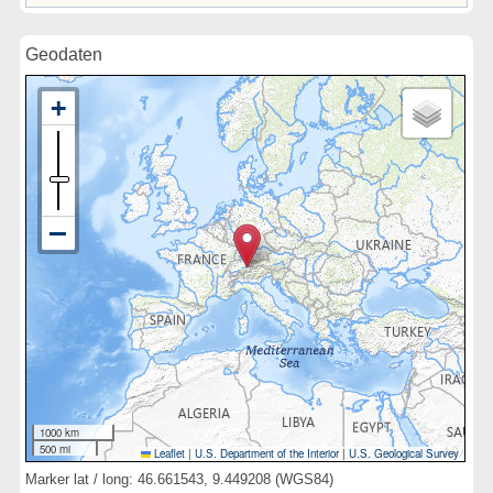
Geodaten
1000 km
500 mi
Leaflet
|
U.S. Department of the Interior
|
U.S. Geological Survey
Marker lat / long: 46.661543, 9.449208 (WGS84)