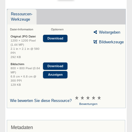
Ressourcen-
Werkzeuge
Datei-Information
Optionen
Weitergeben
Original JPG Datei
Download
1200 × 1200 Pixel
Bildwerkzeuge
(1.44 MP)
2.1 in × 2.1 in @ 580
PPI
292 KB
Bildschirm
Download
800 × 800 Pixel (0.64
MP)
Anzeigen
6.8 cm × 6.8 cm @
300 PPI
129 KB
Wie bewerten Sie diese Ressource?
Bewertungen
Metadaten