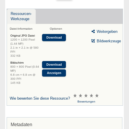
Ressourcen-
Werkzeuge
Datei-Information
Optionen
Weitergeben
Original JPG Datei
Download
1200 × 1200 Pixel
Bildwerkzeuge
(1.44 MP)
2.1 in × 2.1 in @ 580
PPI
332 KB
Bildschirm
Download
800 × 800 Pixel (0.64
MP)
Anzeigen
6.8 cm × 6.8 cm @
300 PPI
145 KB
Wie bewerten Sie diese Ressource?
Bewertungen
Metadaten