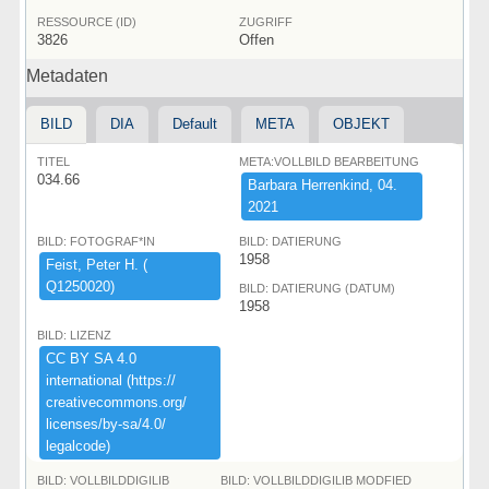
RESSOURCE (ID)
ZUGRIFF
3826
Offen
Metadaten
BILD
DIA
Default
META
OBJEKT
TITEL
META:VOLLBILD BEARBEITUNG
034.66
Barbara ​Herrenkind,​ ​04.​
2021
BILD: FOTOGRAF*IN
BILD: DATIERUNG
1958
Feist,​ ​Peter ​H.​ ​(​
Q1250020)​
BILD: DATIERUNG (DATUM)
1958
BILD: LIZENZ
CC ​BY ​SA ​4.​0 ​
international ​(​https:​/​/​
creativecommons.​org/​
licenses/​by-​sa/​4.​0/​
legalcode)​
BILD: VOLLBILDDIGILIB
BILD: VOLLBILDDIGILIB MODFIED