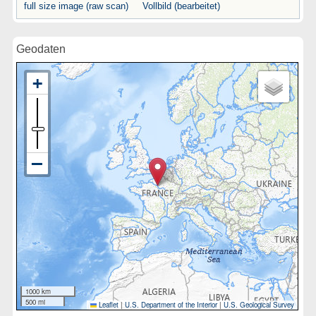
full size image (raw scan)
Vollbild (bearbeitet)
Geodaten
1000 km
500 mi
Leaflet
|
U.S. Department of the Interior
|
U.S. Geological Survey