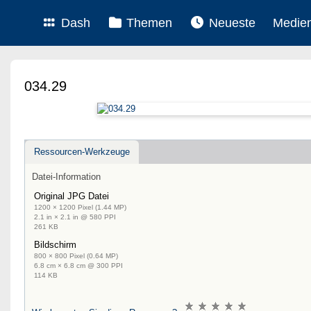
Dash
Themen
Neueste
Medie
034.29
Ressourcen-Werkzeuge
Datei-Information
Original JPG Datei
1200 × 1200 Pixel (1.44 MP)
2.1 in × 2.1 in @ 580 PPI
261 KB
Bildschirm
800 × 800 Pixel (0.64 MP)
6.8 cm × 6.8 cm @ 300 PPI
114 KB