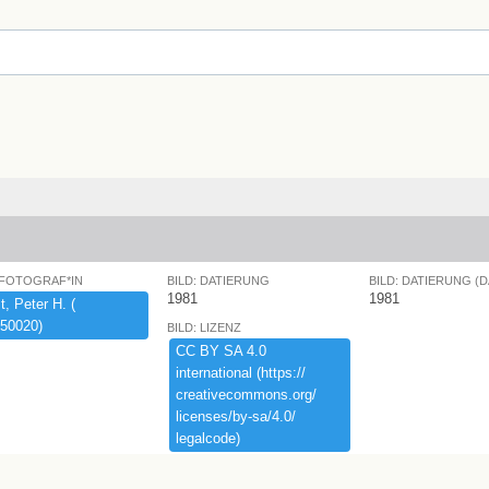
 FOTOGRAF*IN
BILD: DATIERUNG
BILD: DATIERUNG (
1981
1981
,​ ​Peter ​H.​ ​(​
50020)​
BILD: LIZENZ
CC ​BY ​SA ​4.​0 ​
international ​(​https:​/​/​
creativecommons.​org/​
licenses/​by-​sa/​4.​0/​
legalcode)​