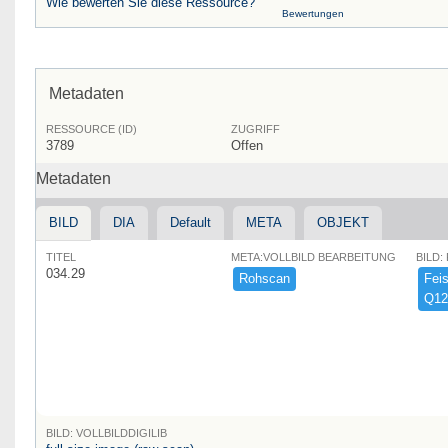
Wie bewerten Sie diese Ressource?
Bewertungen
Metadaten
RESSOURCE (ID)
ZUGRIFF
3789
Offen
Metadaten
BILD
DIA
Default
META
OBJEKT
TITEL
META:VOLLBILD BEARBEITUNG
BILD:
034.29
Rohscan
Feist
Q12
BILD: VOLLBILDDIGILIB