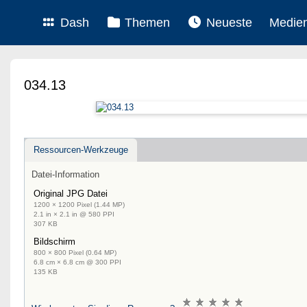
Dash
Themen
Neueste
Medie
034.13
Ressourcen-Werkzeuge
Datei-Information
Original JPG Datei
1200 × 1200 Pixel (1.44 MP)
2.1 in × 2.1 in @ 580 PPI
307 KB
Bildschirm
800 × 800 Pixel (0.64 MP)
6.8 cm × 6.8 cm @ 300 PPI
135 KB