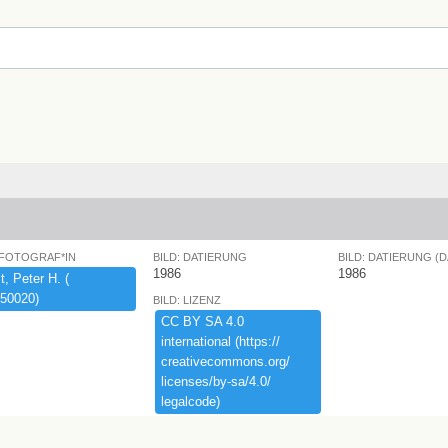
 FOTOGRAF*IN
BILD: DATIERUNG
BILD: DATIERUNG (
1986
1986
,​ ​Peter ​H.​ ​(​
50020)​
BILD: LIZENZ
CC ​BY ​SA ​4.​0 ​
international ​(​https:​/​/​
creativecommons.​org/​
licenses/​by-​sa/​4.​0/​
legalcode)​