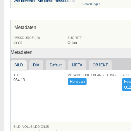
Wie bewerten Sie diese Ressource?
Bewertungen
Metadaten
RESSOURCE (ID)
ZUGRIFF
3773
Offen
Metadaten
BILD
DIA
Default
META
OBJEKT
TITEL
META:VOLLBILD BEARBEITUNG
BILD:
034.13
Rohscan
Feist
Q12
BILD: VOLLBILDDIGILIB