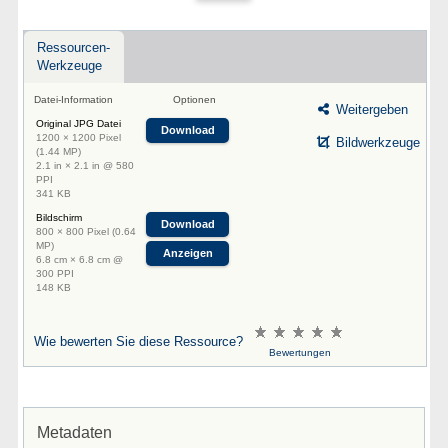
Ressourcen-
Werkzeuge
Datei-Information
Optionen
Weitergeben
Original JPG Datei
Download
1200 × 1200 Pixel
Bildwerkzeuge
(1.44 MP)
2.1 in × 2.1 in @ 580
PPI
341 KB
Bildschirm
Download
800 × 800 Pixel (0.64
MP)
Anzeigen
6.8 cm × 6.8 cm @
300 PPI
148 KB
Wie bewerten Sie diese Ressource?
Bewertungen
Metadaten