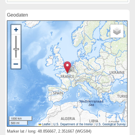
Geodaten
1000 km
500 mi
Leaflet
|
U.S. Department of the Interior
|
U.S. Geological Survey
Marker lat / long: 48.856667, 2.351667 (WGS84)