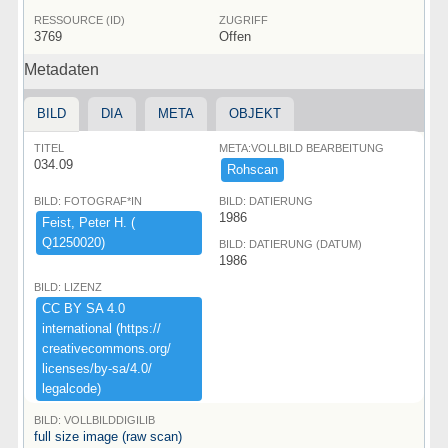
RESSOURCE (ID)
ZUGRIFF
3769
Offen
Metadaten
BILD
DIA
META
OBJEKT
TITEL
META:VOLLBILD BEARBEITUNG
034.09
Rohscan
BILD: FOTOGRAF*IN
BILD: DATIERUNG
1986
Feist,​ ​Peter ​H.​ ​(​
Q1250020)​
BILD: DATIERUNG (DATUM)
1986
BILD: LIZENZ
CC ​BY ​SA ​4.​0 ​
international ​(​https:​/​/​
creativecommons.​org/​
licenses/​by-​sa/​4.​0/​
legalcode)​
BILD: VOLLBILDDIGILIB
full size image (raw scan)