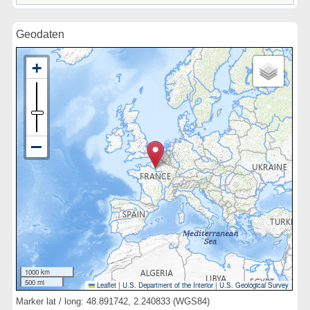
Geodaten
1000 km
500 mi
Leaflet
|
U.S. Department of the Interior
|
U.S. Geological Survey
Marker lat / long: 48.891742, 2.240833 (WGS84)