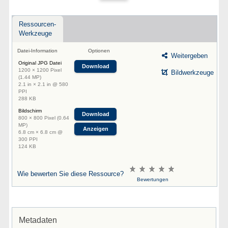
Ressourcen-
Werkzeuge
Datei-Information
Optionen
Weitergeben
Original JPG Datei
Download
1200 × 1200 Pixel
Bildwerkzeuge
(1.44 MP)
2.1 in × 2.1 in @ 580
PPI
288 KB
Bildschirm
Download
800 × 800 Pixel (0.64
MP)
Anzeigen
6.8 cm × 6.8 cm @
300 PPI
124 KB
Wie bewerten Sie diese Ressource?
Bewertungen
Metadaten