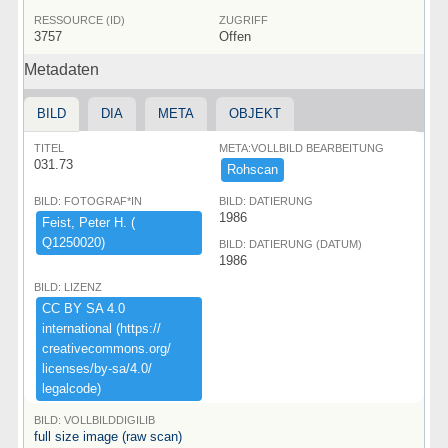
RESSOURCE (ID)
ZUGRIFF
3757
Offen
Metadaten
BILD
DIA
META
OBJEKT
TITEL
META:VOLLBILD BEARBEITUNG
031.73
Rohscan
BILD: FOTOGRAF*IN
BILD: DATIERUNG
1986
Feist,​ ​Peter ​H.​ ​(​
Q1250020)​
BILD: DATIERUNG (DATUM)
1986
BILD: LIZENZ
CC ​BY ​SA ​4.​0 ​
international ​(​https:​/​/​
creativecommons.​org/​
licenses/​by-​sa/​4.​0/​
legalcode)​
BILD: VOLLBILDDIGILIB
full size image (raw scan)