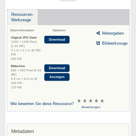
Ressourcen-
Werkzeuge
Datei-Information
Optionen
Weitergeben
Original JPG Datei
Download
1200 × 1200 Pixel
Bildwerkzeuge
(1.44 MP)
2.1 in × 2.1 in @ 580
PPI
290 KB
Bildschirm
Download
800 × 800 Pixel (0.64
MP)
Anzeigen
6.8 cm × 6.8 cm @
300 PPI
125 KB
Wie bewerten Sie diese Ressource?
Bewertungen
Metadaten