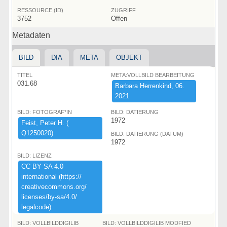
RESSOURCE (ID)
ZUGRIFF
3752
Offen
Metadaten
BILD
DIA
META
OBJEKT
TITEL
META:VOLLBILD BEARBEITUNG
031.68
Barbara ​Herrenkind,​ ​06.​
2021
BILD: FOTOGRAF*IN
BILD: DATIERUNG
1972
Feist,​ ​Peter ​H.​ ​(​
Q1250020)​
BILD: DATIERUNG (DATUM)
1972
BILD: LIZENZ
CC ​BY ​SA ​4.​0 ​
international ​(​https:​/​/​
creativecommons.​org/​
licenses/​by-​sa/​4.​0/​
legalcode)​
BILD: VOLLBILDDIGILIB
BILD: VOLLBILDDIGILIB MODFIED