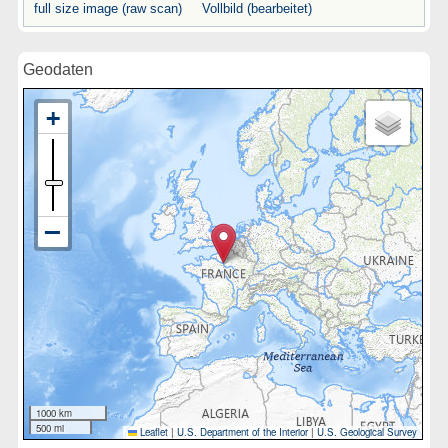
full size image (raw scan)
Vollbild (bearbeitet)
Geodaten
1000 km
500 mi
Leaflet
|
U.S. Department of the Interior
|
U.S. Geological Survey