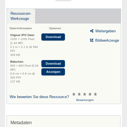
Ressourcen-
Werkzeuge
Datei-Information
Optionen
Weitergeben
Original JPG Datei
Download
1200 × 1200 Pixel
Bildwerkzeuge
(1.44 MP)
2.1 in × 2.1 in @ 580
PPI
309 KB
Bildschirm
Download
800 × 800 Pixel (0.64
MP)
Anzeigen
6.8 cm × 6.8 cm @
300 PPI
137 KB
Wie bewerten Sie diese Ressource?
Bewertungen
Metadaten