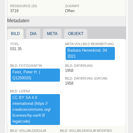
RESSOURCE (ID)
ZUGRIFF
3719
Offen
Metadaten
BILD
DIA
META
OBJEKT
TITEL
META:VOLLBILD BEARBEITUNG
031.35
Barbara ​Herrenkind,​ ​04.​
2021
BILD: FOTOGRAF*IN
BILD: DATIERUNG
1958
Feist,​ ​Peter ​H.​ ​(​
Q1250020)​
BILD: DATIERUNG (DATUM)
1958
BILD: LIZENZ
CC ​BY ​SA ​4.​0 ​
international ​(​https:​/​/​
creativecommons.​org/​
licenses/​by-​sa/​4.​0/​
legalcode)​
BILD: VOLLBILDDIGILIB
BILD: VOLLBILDDIGILIB MODFIED