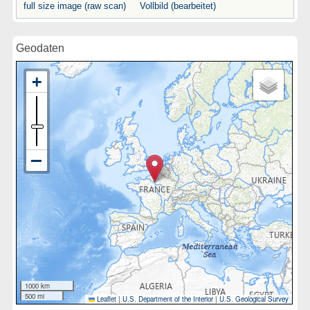
full size image (raw scan)
Vollbild (bearbeitet)
Geodaten
1000 km
500 mi
Leaflet
|
U.S. Department of the Interior
|
U.S. Geological Survey