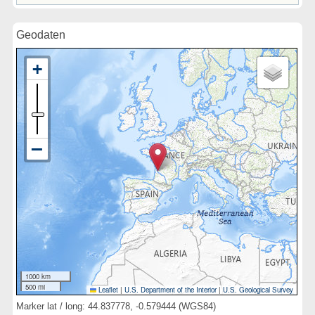
Geodaten
1000 km
500 mi
Leaflet
|
U.S. Department of the Interior
|
U.S. Geological Survey
Marker lat / long: 44.837778, -0.579444 (WGS84)