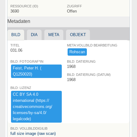
RESSOURCE (ID)
ZUGRIFF
3690
Offen
Metadaten
BILD
DIA
META
OBJEKT
TITEL
META:VOLLBILD BEARBEITUNG
031.06
Rohscan
BILD: FOTOGRAF*IN
BILD: DATIERUNG
1968
Feist,​ ​Peter ​H.​ ​(​
Q1250020)​
BILD: DATIERUNG (DATUM)
1968
BILD: LIZENZ
CC ​BY ​SA ​4.​0 ​
international ​(​https:​/​/​
creativecommons.​org/​
licenses/​by-​sa/​4.​0/​
legalcode)​
BILD: VOLLBILDDIGILIB
full size image (raw scan)