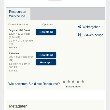
Ressourcen-
Werkzeuge
Datei-Information
Optionen
Weitergeben
Original JPG Datei
Download
1200 × 1200 Pixel
Bildwerkzeuge
(1.44 MP)
2.1 in × 2.1 in @ 580
PPI
307 KB
Bildschirm
Download
800 × 800 Pixel (0.64
MP)
Anzeigen
6.8 cm × 6.8 cm @
300 PPI
137 KB
Wie bewerten Sie diese Ressource?
Bewertungen
Metadaten