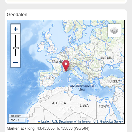
Geodaten
1000 km
500 mi
Leaflet
|
U.S. Department of the Interior
|
U.S. Geological Survey
Marker lat / long: 43.433056, 6.735833 (WGS84)