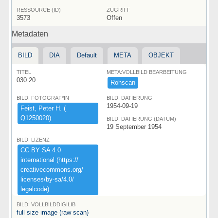
RESSOURCE (ID)
ZUGRIFF
3573
Offen
Metadaten
BILD
DIA
Default
META
OBJEKT
TITEL
META:VOLLBILD BEARBEITUNG
030.20
Rohscan
BILD: FOTOGRAF*IN
BILD: DATIERUNG
1954-09-19
Feist,​ ​Peter ​H.​ ​(​
Q1250020)​
BILD: DATIERUNG (DATUM)
19 September 1954
BILD: LIZENZ
CC ​BY ​SA ​4.​0 ​
international ​(​https:​/​/​
creativecommons.​org/​
licenses/​by-​sa/​4.​0/​
legalcode)​
BILD: VOLLBILDDIGILIB
full size image (raw scan)