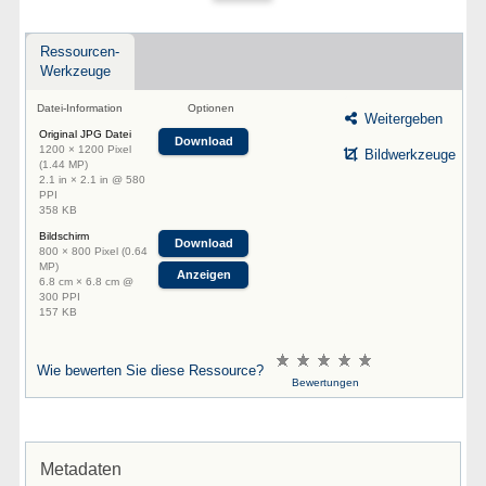
Ressourcen-
Werkzeuge
Datei-Information
Optionen
Weitergeben
Original JPG Datei
Download
1200 × 1200 Pixel
Bildwerkzeuge
(1.44 MP)
2.1 in × 2.1 in @ 580
PPI
358 KB
Bildschirm
Download
800 × 800 Pixel (0.64
MP)
Anzeigen
6.8 cm × 6.8 cm @
300 PPI
157 KB
Wie bewerten Sie diese Ressource?
Bewertungen
Metadaten