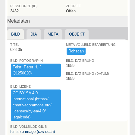
RESSOURCE (ID)
ZUGRIFF
3432
Offen
Metadaten
BILD
DIA
META
OBJEKT
TITEL
META:VOLLBILD BEARBEITUNG
028.05
Rohscan
BILD: FOTOGRAF*IN
BILD: DATIERUNG
1959
Feist,​ ​Peter ​H.​ ​(​
Q1250020)​
BILD: DATIERUNG (DATUM)
1959
BILD: LIZENZ
CC ​BY ​SA ​4.​0 ​
international ​(​https:​/​/​
creativecommons.​org/​
licenses/​by-​sa/​4.​0/​
legalcode)​
BILD: VOLLBILDDIGILIB
full size image (raw scan)