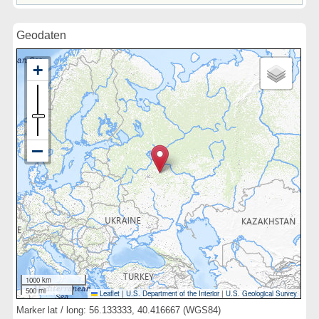
Geodaten
1000 km
500 mi
Leaflet
|
U.S. Department of the Interior
|
U.S. Geological Survey
Marker lat / long: 56.133333, 40.416667 (WGS84)