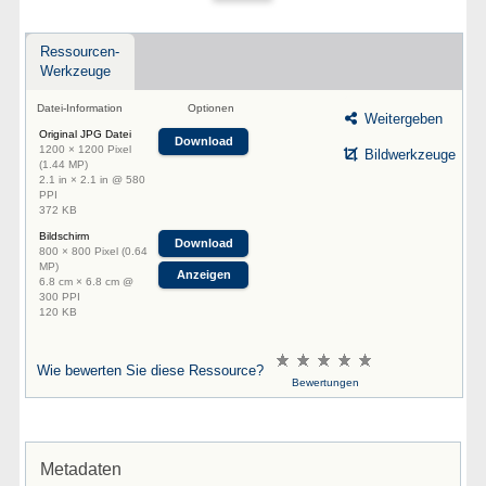
Ressourcen-
Werkzeuge
Datei-Information
Optionen
Weitergeben
Original JPG Datei
Download
1200 × 1200 Pixel
Bildwerkzeuge
(1.44 MP)
2.1 in × 2.1 in @ 580
PPI
372 KB
Bildschirm
Download
800 × 800 Pixel (0.64
MP)
Anzeigen
6.8 cm × 6.8 cm @
300 PPI
120 KB
Wie bewerten Sie diese Ressource?
Bewertungen
Metadaten